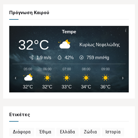
Πρόγνωση Καιρού
Tempe
32°C
Κυρίως Νεφελώδης
1.9 m/s
42%
759
mmHg
05:00
06:00
07:00
08:00
09:00
10:00
‹
›
32°C
32°C
33°C
34°C
36°C
38°C
Ετικέτες
Διάφορα
Έθιμα
Ελλάδα
Ζώδια
Ιστορία