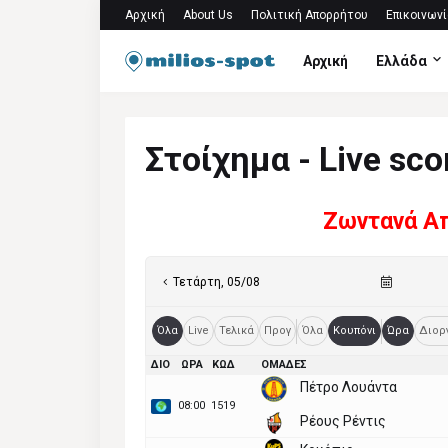
Αρχική
About Us
Πολιτική Απορρήτου
Επικοινωνί
Αρχική
Ελλάδα
Στοίχημα - Live sco
Ζωντανά Α