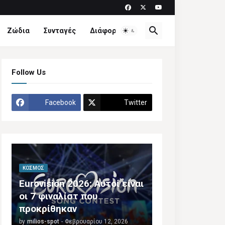
Ζώδια
Συνταγές
Διάφορα
Follow Us
Facebook
Twitter
ΚΌΣΜΟΣ
Eurovision 2026: Αυτοί είναι
οι 7 φιναλίστ που
προκρίθηκαν
by
milios-spot
-
Φεβρουαρίου 12, 2026