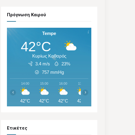
Πρόγνωση Καιρού
Tempe
42°C
Κυρίως Καθαρός
3.4 m/s
23%
757
mmHg
14:00
15:00
16:00
17:00
18:00
19:00
‹
›
42°C
42°C
42°C
42°C
41°C
41°C
Ετικέτες