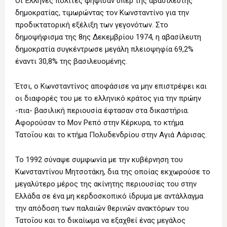
Οι Έλληνες πολίτες ψήφισαν υπέρ της αβασίλευτης
δημοκρατίας, τιμωρώντας τον Κωνσταντίνο για την
προδικτατορική εξέλιξη των γεγονότων. Στο
δημοψήφισμα της 8ης Δεκεμβρίου 1974, η αβασίλευτη
δημοκρατία συγκέντρωσε μεγάλη πλειοψηφία 69,2%
έναντι 30,8% της βασιλευομένης.
Έτσι, ο Κωνσταντίνος αποφάσισε να μην επιστρέψει και
οι διαφορές του με το ελληνικό κράτος για την πρώην
-πια- βασιλική περιουσία έφτασαν στα δικαστήρια.
Αφορούσαν το Μον Ρεπό στην Κέρκυρα, το κτήμα
Τατοΐου και το κτήμα Πολυδενδρίου στην Αγιά Λάρισας.
Το 1992 σύναψε συμφωνία με την κυβέρνηση του
Κωνσταντίνου Μητσοτάκη, δια της οποίας εκχωρούσε το
μεγαλύτερο μέρος της ακίνητης περιουσίας του στην
Ελλάδα σε ένα μη κερδοσκοπικό ίδρυμα με αντάλλαγμα
την απόδοση των παλαιών θερινών ανακτόρων του
Τατοΐου και το δικαίωμα να εξαχθεί ένας μεγάλος