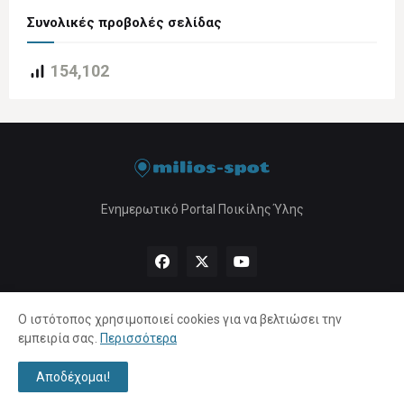
Συνολικές προβολές σελίδας
154,102
Ενημερωτικό Portal Ποικίλης Ύλης
Ο ιστότοπος χρησιμοποιεί cookies για να βελτιώσει την
εμπειρία σας.
Περισσότερα
Αρχική
About Us
Πολιτική Απορρήτου
Επικοινωνία
Αποδέχομαι!
Copyright ©
2026 |
milios-spot