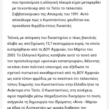
που προσκόμισε η ελληνική πλευρά είχαν μεταφερθεί
με τα κοντέινερ από το Τατόι το τελευταίο
Σαββατοκύριακο της Αποκριάς του 1991. Αυτό
αποκάλυψε πως ο Κωνσταντίνος ψευδόταν και
προκάλεσε θυμηδία στους δικαστές.
Τελικά, με απόφαση του δικαστηρίου ο τέως βασιλιάς
έλαβε ως αποζημίωση 13,7 εκατομμύρια ευρώ, τα οποία
εισπράχθηκαν από τη ΔΟΥ Αχαρνών, τον Μάρτιο του
2003. Το Ελληνικό Κράτος κατέβαλε αυτό το ποσό από
τον προϋπολογισμό «φυσικών καταστροφών», θέλοντας
να κάνει έναν πολιτικό υπαινιγμό, και εξέδωσε το
σχετικό πιστωτικό εκκαθαριστικό από τη ΔΟΥ Αχαρνών
ως κατά τόπον αρμόδια, με το σκεπτικό ότι τελευταίος
τόπος διαμονής του Κωνσταντίνου στην Ελλάδα ήταν τα
Ανάκτορα στο Τατόι. Ο Κωνσταντίνος, στη συνέχεια,
αφού παρέλαβε μέσω πληρεξουσίου δικηγόρου το ποσό,
ανήγγειλε τη δημιουργία του Ιδρύματος «Άννα - Μαρία»
με έδρα το Λιχτενστάιν ως φορέα διάθεσης της