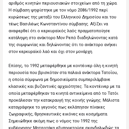
αριθμός κινητών περιουσιακών στοιχείων από τη χώρα.
Η σύμβαση ψηφίστηκε με τον νόμο 2086/1992 περί
κυρώσεως της μεταξύ του Ελληνικού Δημοσίου και του
τέως Βασιλέως Κωνσταντίνου σύμβασης. Αξίζει να
αναφερθεί ότι ο κερκυραϊκός λαός πραγματοποίησε
κατάληψη στο ανάκτορο Μον Ρεπό διαδηλώνοντας κατά
της συμφωνίας και δηλώνοντας ότι το ανάκτορο ανήκει
στον κερκυραϊκό λαό και όχι στον μονάρχη.
Επίσης, το 1992 μεταφέρθηκε με κοντέινερ όλη η κινητή
περιουσία που βρισκόταν στα παλαιά ανάκτορα Τατοΐου,
η οποία σύμφωνα με δημοσιεύματα συμπεριλάμβανε
κλασικές και βυζαντινές αρχαιότητες. Τα κοντέινερ με τα
οποία μεταφέρθηκαν τα κινητά αντικείμενα από το Τατόι
προκάλεσαν την κατακραυγή της κοινής γνώμης. Μάλιστα
καταγράφηκε το γεγονός πως εκλάπησαν πίνακες
ζωγραφικής, θρησκευτικές εικόνες και κοσμήματα.
Σημειώθηκε ακόμη πως ο νόμος του 1992 της
κυβέρνησης Μητσοτάκη εξυπηρετούσε σκανδαλωδώς τα