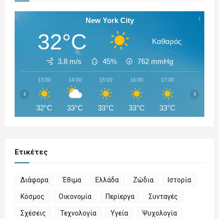
New York City
32°C
Καθαρός
3.8 m/s
45%
762
mmHg
13:00
14:00
15:00
16:00
17:00
18:00
‹
›
32°C
33°C
33°C
33°C
33°C
33°C
Ετικέτες
Διάφορα
Έθιμα
Ελλάδα
Ζώδια
Ιστορία
Κόσμος
Οικονομία
Περίεργα
Συνταγές
Σχέσεις
Τεχνολογία
Υγεία
Ψυχολογία