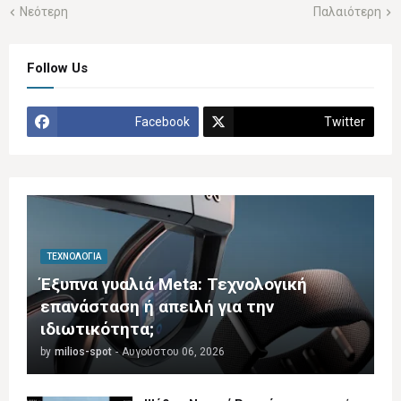
Νεότερη
Παλαιότερη
Follow Us
Facebook
Twitter
ΤΕΧΝΟΛΟΓΊΑ
Έξυπνα γυαλιά Meta: Τεχνολογική
επανάσταση ή απειλή για την
ιδιωτικότητα;
by
milios-spot
-
Αυγούστου 06, 2026