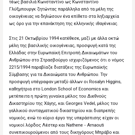
τέως βασιλιά Κωνσταντίνο ως Κωνσταντίνο
Γλύξμπουργκ ζητώντας παράλληλα από τα μέλη της
οικογένειας να δηλώσουν ένα επίθετο στα ληξιαρχεία
ως όρο για την επανάκτηση της ελληνικής ιθαγένειας.
Στις 21 Οκτωβρίου 1994 κατέθεσε, μαζί με άλλα οκτώ
μέλη της βασιλικής οικογένειας, προσφυγή κατά της
Ελλάδας στην Ευρωπαϊκή Επιτροπή Δικαιωμάτων του
Ανθρώπου στο Στρασβούργο ισχυριζόμενος ότι ο νόμος
2215/1994 παραβίαζε διατάξεις της Ευρωπαϊκής
Σύμβασης για τα Δικαιώματα του Ανθρώπου. Την
προσφυγή υπέγραφαν μεταξύ άλλων οι Rosalyn Higgins,
καθηγήτρια στο London School of Economics και
μετέπειτα η πρώτη γυναίκα μέλος του Διεθνούς
Δικαστηρίου της Χάγης, και Georges Vedel, μέλος του
γαλλικού συνταγματικού δικαστηρίου και διαπρεπής
νομικός, ενώ το κύριο έργο της υπεράσπισης είχαν οι
νομικοί λόρδος Λέστερ και Nathene - Arnaouti
συνεπικουρούμενοι από τους δικηγόρους Μπράβο και