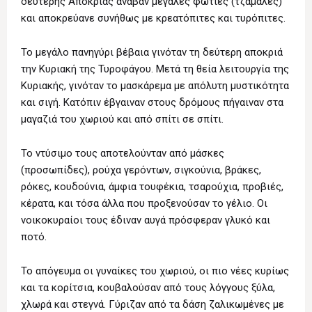
δεύτερης Αποκριάς άναβαν μεγάλες φωτιές (τζαμάλες)
και αποκρεύανε συνήθως με κρεατόπιτες και τυρόπιτες.
Το μεγάλο πανηγύρι βέβαια γινόταν τη δεύτερη αποκριά
την Κυριακή της Τυροφάγου. Μετά τη θεία λειτουργία της
Κυριακής, γινόταν το μασκάρεμα με απόλυτη μυστικότητα
και σιγή. Κατόπιν έβγαιναν στους δρόμους πήγαιναν στα
μαγαζιά του χωριού και από σπίτι σε σπίτι.
Το ντύσιμο τους αποτελούνταν από μάσκες
(προσωπίδες), ρούχα γερόντων, σιγκούνια, βράκες,
ρόκες, κουδούνια, άμφια τουφέκια, τσαρούχια, προβιές,
κέρατα, και τόσα άλλα που προξενούσαν το γέλιο. Οι
νοικοκυραίοι τους έδιναν αυγά πρόσφεραν γλυκό και
ποτό.
Το απόγευμα οι γυναίκες του χωριού, οι πιο νέες κυρίως
και τα κορίτσια, κουβαλούσαν από τους λόγγους ξύλα,
χλωρά και στεγνά. Γύριζαν από τα δάση ζαλικωμένες με