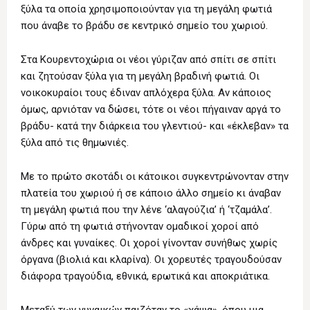
ξύλα τα οποία χρησιμοποιούνταν για τη μεγάλη φωτιά
που άναβε το βράδυ σε κεντρικό σημείο του χωριού.
Στα Κουρεντοχώρια οι νέοι γύριζαν από σπίτι σε σπίτι
και ζητούσαν ξύλα για τη μεγάλη βραδινή φωτιά. Οι
νοικοκυραίοι τους έδιναν απλόχερα ξύλα. Αν κάποιος
όμως, αρνιόταν να δώσει, τότε οι νέοι πήγαιναν αργά το
βράδυ- κατά την διάρκεια του γλεντιού- και «έκλεβαν» τα
ξύλα από τις θημωνιές.
Με το πρώτο σκοτάδι οι κάτοικοι συγκεντρώνονταν στην
πλατεία του χωριού ή σε κάποιο άλλο σημείο κι άναβαν
τη μεγάλη φωτιά που την λένε ‘αλαγούζια’ ή ‘τζαμάλα’.
Γύρω από τη φωτιά στήνονταν ομαδικοί χοροί από
άνδρες και γυναίκες. Οι χοροί γίνονταν συνήθως χωρίς
όργανα (βιολιά και κλαρίνα). Οι χορευτές τραγουδούσαν
διάφορα τραγούδια, εθνικά, ερωτικά και αποκριάτικα.
Μεταξύ των γυναικών παιζόταν το «χάψα», όπου μια