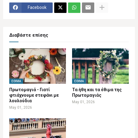
Facebook
Διαβάστε επίσης
ΈΘΙΜΑ
ΈΘΙΜΑ
Πρωτομαγιά - Γιατί
Τα ήθη και τα έθιμα της
φτιάχνουμε στεφάνι με
Πρωτομαγιάς
λουλούδια
May 01, 2026
May 01, 2026