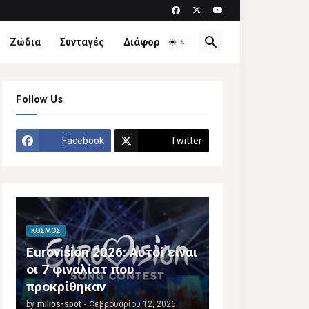
Ζώδια
Συνταγές
Διάφορα
Follow Us
Facebook
Twitter
ΚΌΣΜΟΣ
Eurovision 2026: Αυτοί είναι
οι 7 φιναλίστ που
προκρίθηκαν
by
milios-spot
-
Φεβρουαρίου 12, 2026