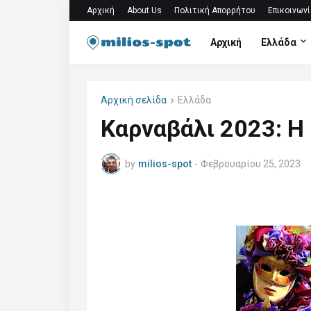
Αρχική
About Us
Πολιτική Απορρήτου
Επικοινωνί
Αρχική
Ελλάδα
Αρχική σελίδα
Ελλάδα
Καρναβάλι 2023: Η 
by
milios-spot
-
Φεβρουαρίου 25, 2023