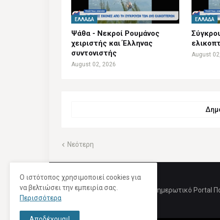
ΕΛΛΆΔΑ
ΕΛΛΆΔΑ
Ψάθα - Νεκροί Ρουμάνος
Σύγκρου
χειριστής και Έλληνας
ελικοπ
συντονιστής
August 02
August 02, 2026
Δημο
Νεότερη
Ο ιστότοπος χρησιμοποιεί cookies για
να βελτιώσει την εμπειρία σας.
Ενημερωτικό Portal Π
Περισσότερα
Αποδέχομαι!