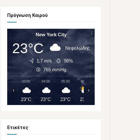
Πρόγνωση Καιρού
New York City
23°C
Νεφελώδης
1.7 m/s
98%
765
mmHg
03:00
04:00
05:00
06:00
07:00
08:00
‹
›
23°C
23°C
23°C
23°C
24°C
25°C
Ετικέτες