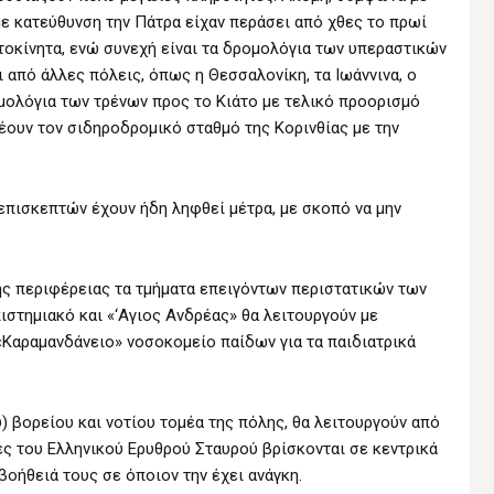
με κατεύθυνση την Πάτρα είχαν περάσει από χθες το πρωί
υτοκίνητα, ενώ συνεχή είναι τα δρομολόγια των υπεραστικών
 από άλλες πόλεις, όπως η Θεσσαλονίκη, τα Ιωάννινα, ο
ομολόγια των τρένων προς το Κιάτο με τελικό προορισμό
ουν τον σιδηροδρομικό σταθμό της Κορινθίας με την
επισκεπτών έχουν ήδη ληφθεί μέτρα, με σκοπό να μην
ής περιφέρειας τα τμήματα επειγόντων περιστατικών των
στημιακό και «‘Αγιος Ανδρέας» θα λειτουργούν με
«Καραμανδάνειο» νοσοκομείο παίδων για τα παιδιατρικά
υ) βορείου και νοτίου τομέα της πόλης, θα λειτουργούν από
τές του Ελληνικού Ερυθρού Σταυρού βρίσκονται σε κεντρικά
οήθειά τους σε όποιον την έχει ανάγκη.