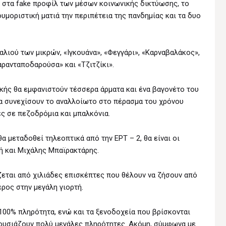
α στα fake προφίλ των μέσων κοινωνικής δικτύωσης, το
ουμοριστική ματιά την περιπέτεια της πανδημίας και τα δυο
λιού των μικρών, «Ιγκουάνα», «Φεγγάρι», «Καρναβαλάκος»,
αρανταποδαρούσα» και «Τζιτζίκι».
κής θα εμφανιστούν τέσσερα άρματα και ένα βαγονέτο του
α συνεχίσουν το αναλλοίωτο στο πέρασμα του χρόνου
ς σε πεζοδρόμια και μπαλκόνια.
 μεταδοθεί τηλεοπτικά από την ΕΡΤ – 2, θα είναι οι
ή και Μιχάλης Μπαϊρακτάρης.
ύζεται από χιλιάδες επισκέπτες που θέλουν να ζήσουν από
έρος στην μεγάλη γιορτή.
 100% πληρότητα, ενώ και τα ξενοδοχεία που βρίσκονται
ουσιάζουν πολύ μεγάλες πληρότητες. Ακόμη, σύμφωνα με