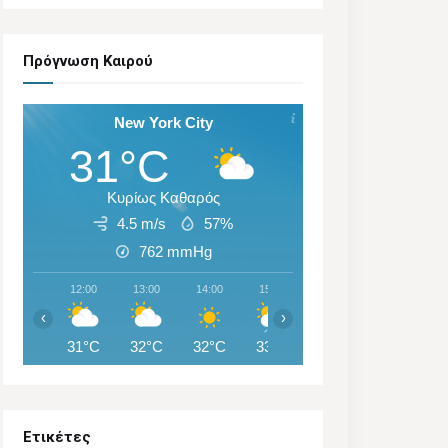
Πρόγνωση Καιρού
New York City
31°C
Κυρίως Καθαρός
4.5 m/s
57%
762
mmHg
12:00
13:00
14:00
15:00
16:00
17:00
‹
›
31°C
32°C
32°C
33°C
33°C
27°C
Ετικέτες