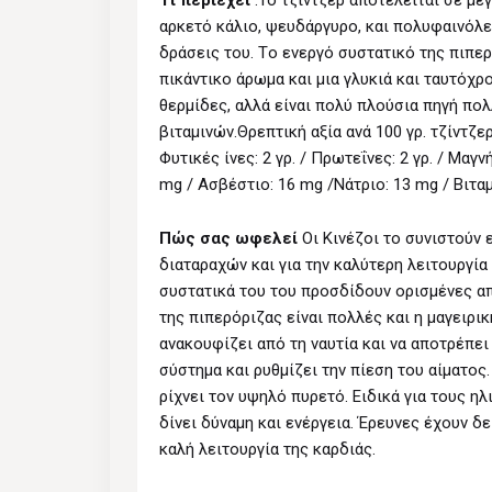
Tι περιέχει
:Το τζίντζερ αποτελείται σε με
αρκετό κάλιο, ψευδάργυρο, και πολυφαινόλε
δράσεις του. Tο ενεργό συστατικό της πιπερό
πικάντικο άρωμα και μια γλυκιά και ταυτόχρ
θερμίδες, αλλά είναι πολύ πλούσια πηγή πο
βιταμινών.Θρεπτική αξία ανά 100 γρ. τζίντζερΕ
Φυτικές ίνες: 2 γρ. / Πρωτεΐνες: 2 γρ. / Mαγ
mg / Aσβέστιο: 16 mg /Nάτριο: 13 mg / Bιταμ
Πώς σας ωφελεί
Oι Kινέζοι το συνιστούν 
διαταραχών και για την καλύτερη λειτουργία
συστατικά του του προσδίδουν ορισμένες από
της πιπερόριζας είναι πολλές και η μαγειρική
ανακουφίζει από τη ναυτία και να αποτρέπει
σύστημα και ρυθμίζει την πίεση του αίματος
ρίχνει τον υψηλό πυρετό. Ειδικά για τους 
δίνει δύναμη και ενέργεια. Έρευνες έχουν δε
καλή λειτουργία της καρδιάς.