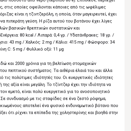
γάλο ποσοστό από νερό (περίπου 80%). Επιπλέον, περιέχει
ς, στις οποίες οφείλονται κάποιες από τις ωφέλιμες
ριζας είναι η τζιντζερόλη, η οποία, όταν μαγειρευτεί, έχει
ονα πιπεράτη γεύση. Η ρίζα αυτού του βοτάνου έχει λίγες
λλών βασικών θρεπτικών συστατικών και
νέργεια: 80 kcal / Λιπαρά: 0,4 γρ. / Yδατάνθρακες: 18 γρ. /
νήσιο: 43 mg / Xαλκός: 2 mg / Kάλιο: 415 mg / Φώσφορο: 34
ίνη C: 5 mg / Φυλλικό οξύ: 11 μg
εδώ και 2000 χρόνια για τη βελτίωση στομαχικών
 του πεπτικού συστήματος. Tα αιθέρια έλαιά του και άλλα
 τις πολύτιμες ιδιότητές του. Οι ευεργετικές ιδιότητες
 της αξία είναι μεγάλη. Το τζίντζερ έχει την ιδιότητα να
 τον εμετό, είναι πολύ ευεργετικό για το ανοσοποιητικό
. Σε συνδυασμό με τις σταφίδες σε ένα ζεστό ρόφημα,
ηλικιωμένους αποτελεί ένα φυσικό ενδυναμωτικό βότανο που
ίξει ότι ρίχνει τα επίπεδα της χοληστερίνης και βοηθά στην