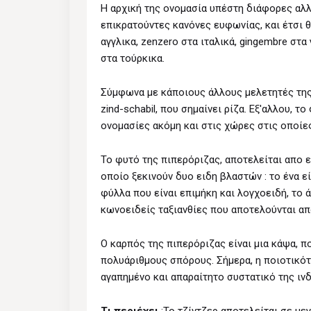
Η αρχική της ονομασία υπέστη διάφορες αλλ
επικρατούντες κανόνες ευφωνίας, και έτσι θ
αγγλικα, zenzero στα ιταλικά, gingembre στα γ
στα τούρκικα.
Σύμφωνα με κάποιους άλλους μελετητές της 
zind-schabil, που σημαίνει ρίζα. Εξ'αλλου, 
ονομασίες ακόμη και στις χώρες στις οποίες
Το φυτό της πιπερόριζας, αποτελείται απο 
οποίο ξεκινούν δυο ειδη βλαστών : το ένα εί
φύλλα που είναι επιμήκη και λογχοειδή, το ά
κωνοειδείς ταξιανθίες που αποτελούνται απ
Ο καρπός της πιπερόριζας είναι μια κάψα, 
πολυάριθμους σπόρους. Σήμερα, η ποιοτικότε
αγαπημένο και απαραίτητο συστατικό της ινδ