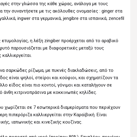
αγές στην γλώσσα της κάθε χώρας, ανάλογα με τους
α την συναντήσετε με τις ακόλουθες ονομασίες : ginger στα
αλλικά, ingwer στα γερμανικά, jengibre στα ισπανικά, zencefil
ετυμολογίας, η λέξη zingiber προέρχεται από το αραβικό
το φυτό παρουσιάζεται με διαφορετικές μεταξύ τους
 καλλιεργείται.
ενα σαρκώδες ρίζωμα, με πυκνές διακλαδώσεις, από το
δος είναι ψηλοί, στείροι και κούφιοι, και σχηματίζουν τα
λλο είδος είναι πιο κοντοί, γόνιμοι και καταλήγουν σε
ό άνθη κιτρινοπράσινα με κοκκινωπές κηλίδες.
που χωρίζεται σε 7 εσωτερικά διαμερίσματα που περιέχουν
ρη πιπερόριζα καλλιεργείται στην Καραϊβική. Είναι
ικής, ιαπωνικής και κινεζικής κουζίνας.