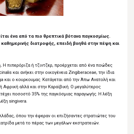
ίται ένα από τα πιο θρεπτικά βότανα παγκοσμίως.
ς καθημερινής διατροφής, επειδή βοηθά στην πέψη και
ή.
Η πιπερόριζα ή τζιντζερ, προέρχεται από ένα ποώδες
inalis και ανήκει στην οικογένεια Zingiberaceae, την ίδια
ga και ο κουρκουμας. Κατάγεται από την Άπω Ανατολή και
κή Αφρική αλλά και στην Καραϊβική. Ο μεγαλύτερος
κατέχει ποσοστό 35% της παγκόσμιας παραγωγής. Η λέξη
έξη singivera.
λλάδας, όπου την έφεραν οι επιζήσαντες στρατιώτες του
ατρίδα μετά το πέρας των μεγάλων εκστρατειών.