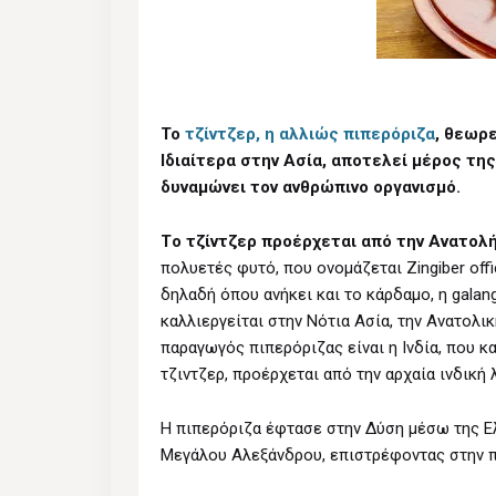
Το
τζίντζερ, η αλλιώς πιπερόριζα
, θεωρε
Ιδιαίτερα στην Ασία, αποτελεί μέρος τη
δυναμώνει τον ανθρώπινο οργανισμό.
Tο τζίντζερ προέρχεται από την Aνατολ
πολυετές φυτό, που ονομάζεται Zingiber offic
δηλαδή όπου ανήκει και το κάρδαμο, η galan
καλλιεργείται στην Νότια Ασία, την Ανατολι
παραγωγός πιπερόριζας είναι η Ινδία, που 
τζιντζερ, προέρχεται από την αρχαία ινδική λ
Η πιπερόριζα έφτασε στην Δύση μέσω της Ε
Μεγάλου Αλεξάνδρου, επιστρέφοντας στην π