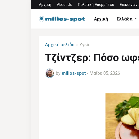
Αρχική
About Us
Πολιτική Απορρήτου
Επικοινωνί
Αρχική
Ελλάδα
Αρχική σελίδα
Υγεία
Τζίντζερ: Πόσο ωφέ
by
milios-spot
-
Μαΐου 05, 2026