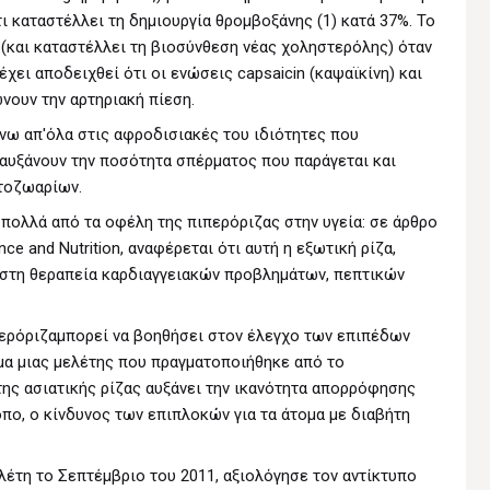
ι καταστέλλει τη δημιουργία θρομβοξάνης (1) κατά 37%. Το
 (και καταστέλλει τη βιοσύνθεση νέας χοληστερόλης) όταν
έχει αποδειχθεί ότι οι ενώσεις capsaicin (καψαϊκίνη) και
ώνουν την αρτηριακή πίεση.
νω απ'όλα στις αφροδισιακές του ιδιότητες που
 αυξάνουν την ποσότητα σπέρματος που παράγεται και
ατοζωαρίων.
πολλά από τα οφέλη της πιπερόριζας στην υγεία: σε άρθρο
nce and Nutrition, αναφέρεται ότι αυτή η εξωτική ρίζα,
 στη θεραπεία καρδιαγγειακών προβλημάτων, πεπτικών
περόριζαμπορεί να βοηθήσει στον έλεγχο των επιπέδων
μα μιας μελέτης που πραγματοποιήθηκε από το
της ασιατικής ρίζας αυξάνει την ικανότητα απορρόφησης
πο, ο κίνδυνος των επιπλοκών για τα άτομα με διαβήτη
έτη το Σεπτέμβριο του 2011, αξιολόγησε τον αντίκτυπο