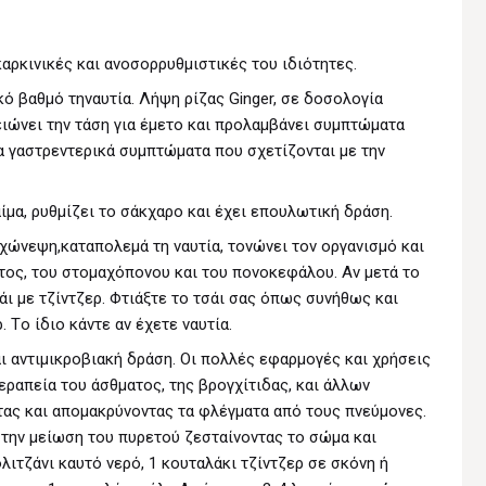
καρκινικές και ανοσορρυθμιστικές του ιδιότητες.
κό βαθμό τηναυτία. Λήψη ρίζας Ginger, σε δοσολογία
ιώνει την τάση για έμετο και προλαμβάνει συμπτώματα
α γαστρεντερικά συμπτώματα που σχετίζονται με την
ίμα, ρυθμίζει το σάκχαρο και έχει επουλωτική δράση.
 χώνεψη,καταπολεμά τη ναυτία, τονώνει τον οργανισμό και
ος, του στομαχόπονου και του πονοκεφάλου. Aν μετά το
ι με τζίντζερ. Φτιάξτε το τσάι σας όπως συνήθως και
 Tο ίδιο κάντε αν έχετε ναυτία.
αι αντιμικροβιακή δράση. Οι πολλές εφαρμογές και χρήσεις
ραπεία του άσθματος, της βρογχίτιδας, και άλλων
ς και απομακρύνοντας τα φλέγματα από τους πνεύμονες.
 την μείωση του πυρετού ζεσταίνοντας το σώμα και
λιτζάνι καυτό νερό, 1 κουταλάκι τζίντζερ σε σκόνη ή