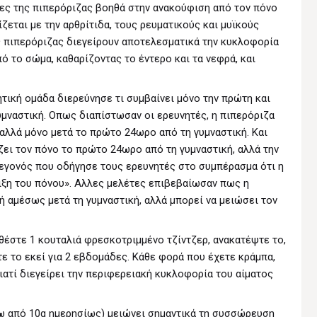
τες της πιπερόριζας βοηθά στην ανακούφιση από τον πόνο
ζεται με την αρθρίτιδα, τους ρευματικούς και μυϊκούς
ς πιπερόριζας διεγείρουν αποτελεσματικά την κυκλοφορία
πό το σώμα, καθαρίζοντας το έντερο και τα νεφρά, και
ητική ομάδα διερεύνησε τι συμβαίνει μόνο την πρώτη και
υμναστική. Οπως διαπίστωσαν οι ερευνητές, η πιπερόριζα
 αλλά μόνο μετά το πρώτο 24ωρο από τη γυμναστική. Και
ζει τον πόνο το πρώτο 24ωρο από τη γυμναστική, αλλά την
γεγονός που οδήγησε τους ερευνητές στο συμπέρασμα ότι η
λιξη του πόνου». Αλλες μελέτες επιβεβαίωσαν πως η
ή αμέσως μετά τη γυμναστική, αλλά μπορεί να μειώσει τον
σθέστε 1 κουταλιά φρεσκοτριμμένο τζίντζερ, ανακατέψτε το,
τε το εκεί για 2 εβδομάδες. Kάθε φορά που έχετε κράμπα,
γιατί διεγείρει την περιφερειακή κυκλοφορία του αίματος
ω από 10g ημερησίως) μειώνει σημαντικά τη συσσώρευση