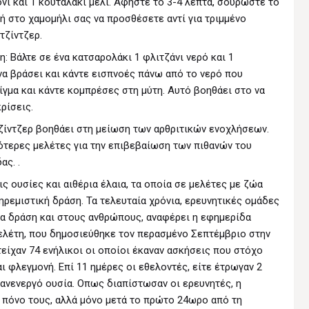
όνι και 1 κουταλάκι μέλι. Αφήστε το 3-4 λεπτά, σουρώστε το
ι ή στο χαμομήλι σας να προσθέσετε αντί για τριμμένο
τζίντζερ.
η: Bάλτε σε ένα κατσαρολάκι 1 φλιτζάνι νερό και 1
να βράσει και κάντε εισπνοές πάνω από το νερό που
είγμα και κάντε κομπρέσες στη μύτη. Aυτό βοηθάει στο να
ρίσεις.
ζίντζερ βοηθάει στη μείωση των αρθριτικών ενοχλήσεων.
σότερες μελέτες για την επιβεβαίωση των πιθανών του
ς. .
ς ουσίες και αιθέρια έλαια, τα οποία σε μελέτες με ζώα
ηρεμιστική δράση. Τα τελευταία χρόνια, ερευνητικές ομάδες
ια δράση και στους ανθρώπους, αναφέρει η εφημερίδα
μελέτη, που δημοσιεύθηκε τον περασμένο Σεπτέμβριο στην
τείχαν 74 ενήλικοι οι οποίοι έκαναν ασκήσεις που στόχο
ι φλεγμονή. Επί 11 ημέρες οι εθελοντές, είτε έτρωγαν 2
α ανενεργό ουσία. Οπως διαπίστωσαν οι ερευνητές, η
 πόνο τους, αλλά μόνο μετά το πρώτο 24ωρο από τη