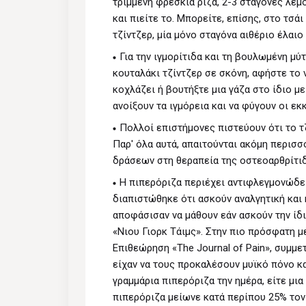
τριμμένη φρέσκια ρίζα, 2-3 σταγόνες λεμ
και πιείτε το. Mπορείτε, επίσης, στο τσά
τζίντζερ, μία μόνο σταγόνα αιθέριο έλαιο 
Για την ιγμορίτιδα και τη βουλωμένη μύτ
κουταλάκι τζίντζερ σε σκόνη, αφήστε το 
κοχλάζει ή βουτήξτε μια γάζα στο ίδιο μ
ανοίξουν τα ιγμόρεια και να φύγουν οι εκκ
Πολλοί επιστήμονες πιστεύουν ότι το τ
Παρ' όλα αυτά, απαιτούνται ακόμη περισ
δράσεων στη θεραπεία της οστεοαρθρίτιδα
Η πιπερόριζα περιέχει αντιφλεγμονώδει
διαπιστώθηκε ότι ασκούν αναλγητική και 
αποφάσισαν να μάθουν εάν ασκούν την ίδ
«Νιου Γιορκ Τάιμς». Στην πιο πρόσφατη 
Επιθεώρηση «The Journal of Pain», συμμε
είχαν να τους προκαλέσουν μυϊκό πόνο κα
γραμμάρια πιπερόριζα την ημέρα, είτε μι
πιπερόριζα μείωνε κατά περίπου 25% τον