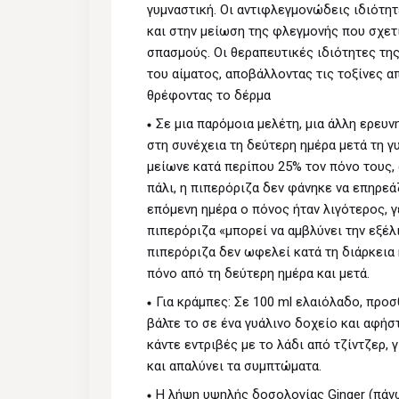
γυμναστική. Οι αντιφλεγμονώδεις ιδιότη
και στην μείωση της φλεγμονής που σχετί
σπασμούς. Οι θεραπευτικές ιδιότητες τη
του αίματος, αποβάλλοντας τις τοξίνες α
θρέφοντας το δέρμα
Σε μια παρόμοια μελέτη, μια άλλη ερευν
στη συνέχεια τη δεύτερη ημέρα μετά τη γ
μείωνε κατά περίπου 25% τον πόνο τους,
πάλι, η πιπερόριζα δεν φάνηκε να επηρεά
επόμενη ημέρα ο πόνος ήταν λιγότερος, 
πιπερόριζα «μπορεί να αμβλύνει την εξέ
πιπερόριζα δεν ωφελεί κατά τη διάρκεια 
πόνο από τη δεύτερη ημέρα και μετά.
Για κράμπες: Σε 100 ml ελαιόλαδο, προ
βάλτε το σε ένα γυάλινο δοχείο και αφήσ
κάντε εντριβές με το λάδι από τζίντζερ, 
και απαλύνει τα συμπτώματα.
Η λήψη υψηλής δοσολογίας Ginger (πάν