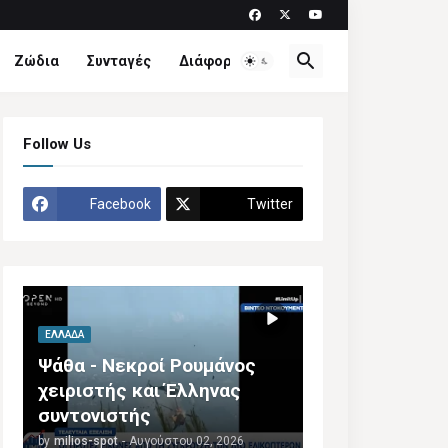
Ζώδια
Συνταγές
Διάφορα
Follow Us
Facebook
Twitter
ΕΛΛΆΔΑ
Ψάθα - Νεκροί Ρουμάνος
χειριστής και Έλληνας
συντονιστής
by
milios-spot
-
Αυγούστου 02, 2026