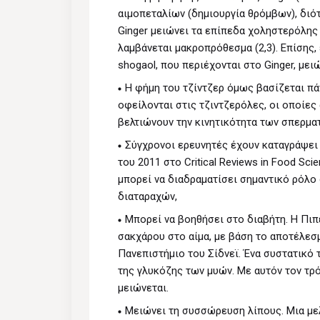
αιμοπεταλίων (δημιουργία θρόμβων), διότ
Ginger μειώνει τα επίπεδα χοληστερόλης
λαμβάνεται μακροπρόθεσμα (2,3). Επίσης, 
shogaol, που περιέχονται στο Ginger, μει
Η φήμη του τζίντζερ όμως βασίζεται πά
οφείλονται στις τζιντζερόλες, οι οποίες
βελτιώνουν την κινητικότητα των σπερμ
Σύγχρονοι ερευνητές έχουν καταγράψει 
του 2011 στο Critical Reviews in Food Scie
μπορεί να διαδραματίσει σημαντικό ρόλο
διαταραχών,
Μπορεί να βοηθήσει στο διαβήτη. Η Πι
σακχάρου στο αίμα, με βάση το αποτέλεσ
Πανεπιστήμιο του Σίδνεϊ. Ένα συστατικό 
της γλυκόζης των μυών. Με αυτόν τον τρό
μειώνεται.
Μειώνει τη συσσώρευση λίπους. Μια μελ