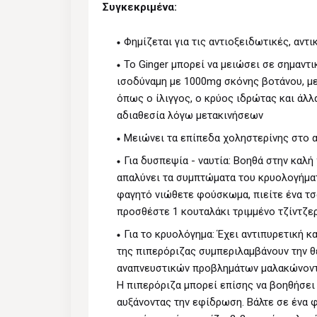
Συγκεκριμένα:
Φημίζεται για τις αντιοξειδωτικές, αντι
Το Ginger μπορεί να μειώσει σε σημαντι
ισοδύναμη με 1000mg σκόνης βοτάνου, με
όπως ο ίλιγγος, ο κρύος ιδρώτας και άλλ
αδιαθεσία λόγω μετακινήσεων
Mειώνει τα επίπεδα χοληστερίνης στο α
Για δυσπεψία - ναυτία: Bοηθά στην καλή
απαλύνει τα συμπτώματα του κρυολογήματ
φαγητό νιώθετε φούσκωμα, πιείτε ένα τσά
προσθέστε 1 κουταλάκι τριμμένο τζίντζερ.
Για το κρυολόγημα: Έχει αντιπυρετική κ
της πιπερόριζας συμπεριλαμβάνουν την θε
αναπνευστικών προβλημάτων μαλακώνοντα
Η πιπερόριζα μπορεί επίσης να βοηθήσει
αυξάνοντας την εφίδρωση. Bάλτε σε ένα φ