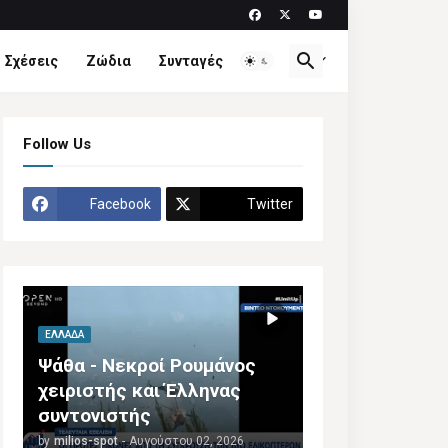
Σχέσεις
Ζώδια
Συνταγές
Διάφορα
Follow Us
Facebook
Twitter
ΕΛΛΆΔΑ
Ψάθα - Νεκροί Ρουμάνος
χειριστής και Έλληνας
συντονιστής
by
milios-spot
-
Αυγούστου 02, 2026