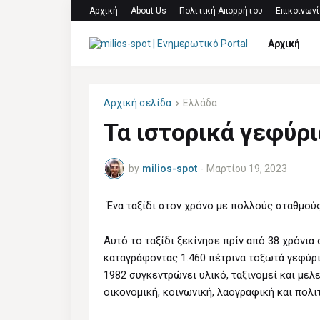
Αρχική
About Us
Πολιτική Απορρήτου
Επικοινωνί
Αρχική
Αρχική σελίδα
Ελλάδα
Τα ιστορικά γεφύρι
by
milios-spot
-
Μαρτίου 19, 2023
Ένα ταξίδι στον χρόνο με πολλούς σταθμούς
Αυτό το ταξίδι ξεκίνησε πρίν από 38 χρόνια
καταγράφοντας 1.460 πέτρινα τοξωτά γεφύρια
1982 συγκεντρώνει υλικό, ταξινομεί και μελε
οικονομική, κοινωνική, λαογραφική και πολ