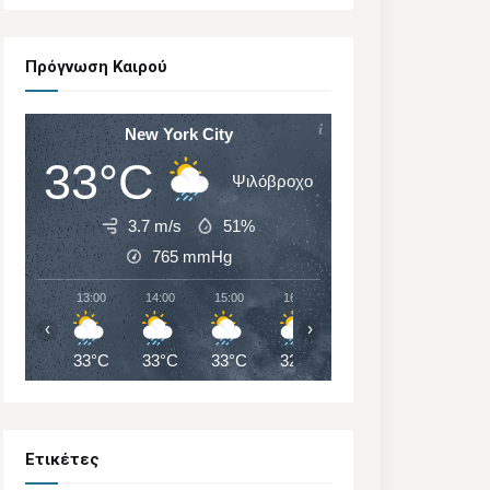
Πρόγνωση Καιρού
New York City
33°C
Ψιλόβροχο
3.7 m/s
51%
765
mmHg
13:00
14:00
15:00
16:00
17:00
18:00
‹
›
33°C
33°C
33°C
32°C
32°C
28°C
Ετικέτες