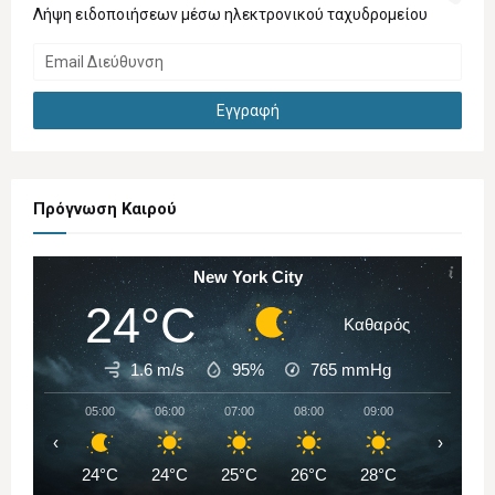
Λήψη ειδοποιήσεων μέσω ηλεκτρονικού ταχυδρομείου
Πρόγνωση Καιρού
New York City
24°C
Καθαρός
1.6 m/s
95%
765
mmHg
05:00
06:00
07:00
08:00
09:00
10:00
‹
›
24°C
24°C
25°C
26°C
28°C
29°C