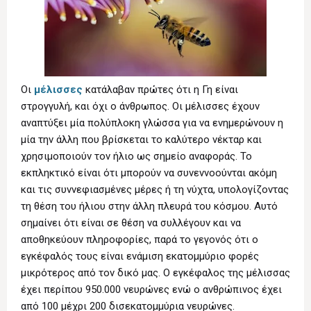
Οι
μέλισσες
κατάλαβαν πρώτες ότι η Γη είναι
στρογγυλή, και όχι ο άνθρωπος. Οι μέλισσες έχουν
αναπτύξει μία πολύπλοκη γλώσσα για να ενημερώνουν η
μία την άλλη που βρίσκεται το καλύτερο νέκταρ και
χρησιμοποιούν τον ήλιο ως σημείο αναφοράς. Το
εκπληκτικό είναι ότι μπορούν να συνεννοούνται ακόμη
και τις συννεφιασμένες μέρες ή τη νύχτα, υπολογίζοντας
τη θέση του ήλιου στην άλλη πλευρά του κόσμου. Αυτό
σημαίνει ότι είναι σε θέση να συλλέγουν και να
αποθηκεύουν πληροφορίες, παρά το γεγονός ότι ο
εγκέφαλός τους είναι ενάμιση εκατομμύριο φορές
μικρότερος από τον δικό μας. Ο εγκέφαλος της μέλισσας
έχει περίπου 950.000 νευρώνες ενώ ο ανθρώπινος έχει
από 100 μέχρι 200 δισεκατομμύρια νευρώνες.