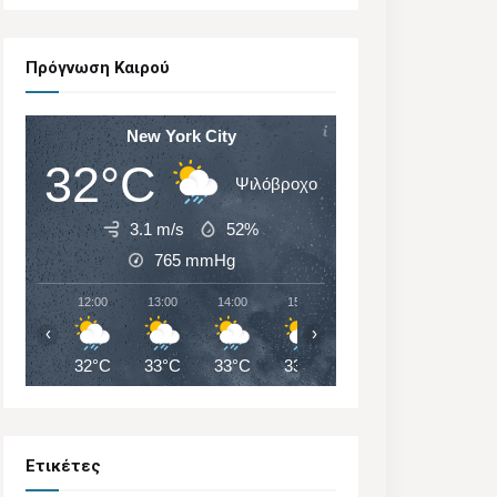
Πρόγνωση Καιρού
New York City
32°C
Ψιλόβροχο
3.1 m/s
52%
765
mmHg
12:00
13:00
14:00
15:00
16:00
17:00
‹
›
32°C
33°C
33°C
33°C
32°C
32°C
Ετικέτες