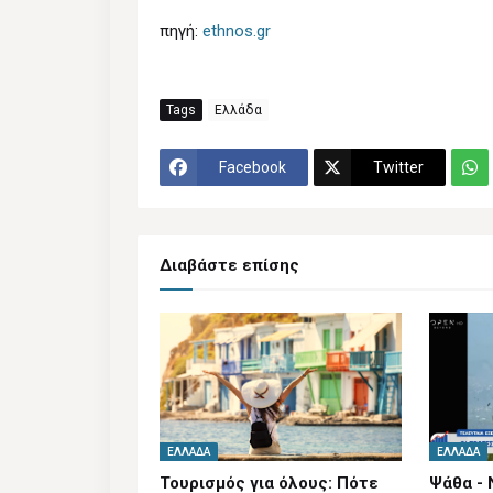
πηγή:
ethnos.gr
Tags
Ελλάδα
Facebook
Twitter
Διαβάστε επίσης
ΕΛΛΆΔΑ
ΕΛΛΆΔΑ
Τουρισμός για όλους: Πότε
Ψάθα - 