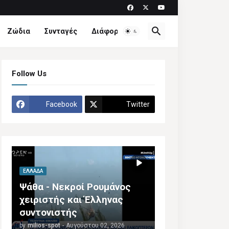
Ζώδια
Συνταγές
Διάφορα
Follow Us
Facebook
Twitter
ΕΛΛΆΔΑ
Ψάθα - Νεκροί Ρουμάνος
χειριστής και Έλληνας
συντονιστής
by
milios-spot
-
Αυγούστου 02, 2026