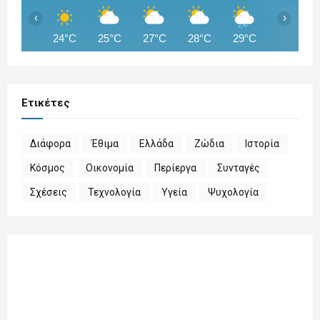
‹
›
24°C
25°C
27°C
28°C
29°C
30°C
Ετικέτες
Διάφορα
Έθιμα
Ελλάδα
Ζώδια
Ιστορία
Κόσμος
Οικονομία
Περίεργα
Συνταγές
Σχέσεις
Τεχνολογία
Υγεία
Ψυχολογία