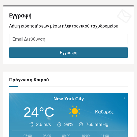
Εγγραφή
Λήψη ειδοποιήσεων μέσω ηλεκτρονικού ταχυδρομείου
Πρόγνωση Καιρού
New York City
24°C
Καθαρός
2.6 m/s
98%
766
mmHg
07:00
08:00
09:00
10:00
11:00
12:00