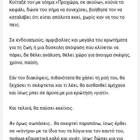
Κοίταξέ τον με νόημα «Προχώρα, σε ακούω», κούνα το
κεφάλι, δώσε του σήμα να συνεχίσει, βοήθησέ τον να
καταλάβει ότι είσαι απόλυτα εκεί, χωρίς καν να του το
πεις.
Σε ενδοιασμούς, αμφιβολίες και μεγάλα του ερωτήματα
για τη ζωή, ή μια δύσκολη απόφαση που κλίνεται να
πάρει, δε θέλει ανάλυση, θέλει χώρο για άνοιγμα σκέψης,
χρόνο, παύση.
Εάν τον διακόψεις, πιθανότατα θα χάσει τη ροή του, θα
ξεχάσει τι σκέφτεται και τι λέει, θα αισθανθεί αμήχανα
και ίσως μπει σε άμυνα με μια ερώτηση «γιατί».
Και τελικά, θα παύσει εκείνος.
Αν όμως σωπάσεις… θα σκεφτεί παραπάνω, ίσως έρθει
σε «κόντρα» με τα ίδια του τα λόγια και τον εαυτό του,
πράγμα εξαιρετικά καλό και υγιές, ίσως δώσει μια για