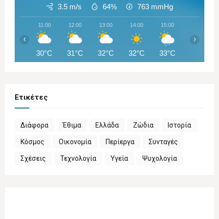
3.5 m/s
64%
763
mmHg
11:00
12:00
13:00
14:00
15:00
16:00
‹
›
30°C
31°C
32°C
32°C
33°C
33°C
Ετικέτες
Διάφορα
Έθιμα
Ελλάδα
Ζώδια
Ιστορία
Κόσμος
Οικονομία
Περίεργα
Συνταγές
Σχέσεις
Τεχνολογία
Υγεία
Ψυχολογία