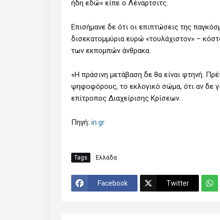
ήδη εδώ» είπε ο Λέναρτσιτς.
Επισήμανε δε ότι οι επιπτώσεις της παγκό
δισεκατομμύρια ευρώ «τουλάχιστον» – κόστ
των εκπομπών άνθρακα.
«Η πράσινη μετάβαση δε θα είναι φτηνή. Πρ
ψηφοφόρους, το εκλογικό σώμα, ότι αν δε γί
επίτροπος Διαχείρισης Κρίσεων.
Πηγή:
in.gr
Tags
Ελλάδα
Facebook
Twitter