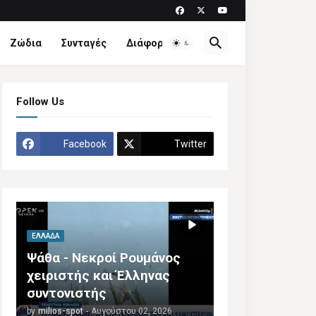
Ζώδια
Συνταγές
Διάφορα
Follow Us
Facebook
Twitter
ΕΛΛΆΔΑ
Ψάθα - Νεκροί Ρουμάνος
χειριστής και Έλληνας
συντονιστής
by
milios-spot
-
Αυγούστου 02, 2026