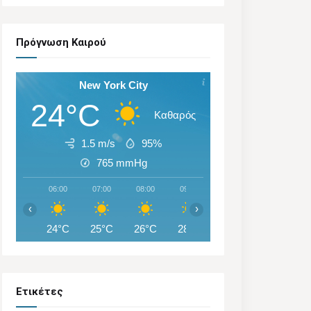
Πρόγνωση Καιρού
New York City
24°C
Καθαρός
1.5 m/s
95%
765
mmHg
06:00
07:00
08:00
09:00
10:00
11:00
‹
›
24°C
25°C
26°C
28°C
29°C
30°C
Ετικέτες