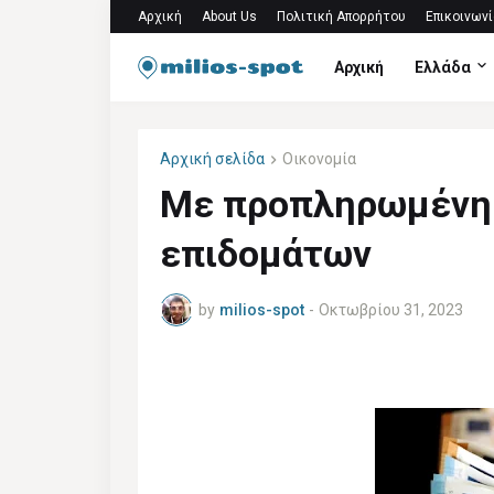
Αρχική
About Us
Πολιτική Απορρήτου
Επικοινωνί
Αρχική
Ελλάδα
Αρχική σελίδα
Οικονομία
Με προπληρωμένη 
επιδομάτων
by
milios-spot
-
Οκτωβρίου 31, 2023