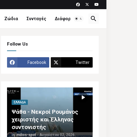
Ζώδια
Συνταγές
Διάφορα
Follow Us
Facebook
Twitter
ΕΛΛΆΔΑ
Ψάθα - Νεκροί Ρουμάνος
χειριστής και Έλληνας
συντονιστής
by
milios-spot
-
Αυγούστου 02, 2026