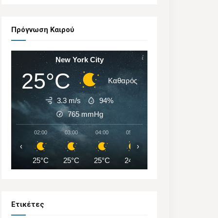
Πρόγνωση Καιρού
New York City
25°C
Καθαρός
3.3 m/s
94%
765
mmHg
02:00
03:00
04:00
05:00
06:00
07:00
‹
›
25°C
25°C
25°C
24°C
24°C
24°C
Ετικέτες