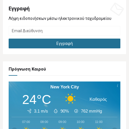
Εγγραφή
Λήψη ειδοποιήσεων μέσω ηλεκτρονικού ταχυδρομείου
Πρόγνωση Καιρού
New York City
24°C
Καθαρός
3.1 m/s
90%
762
mmHg
07:00
08:00
09:00
10:00
11:00
12:00