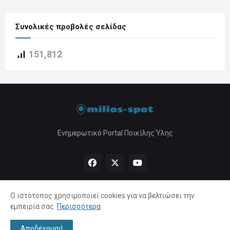
Συνολικές προβολές σελίδας
151,812
Ενημερωτικό Portal Ποικίλης Ύλης
Ο ιστότοπος χρησιμοποιεί cookies για να βελτιώσει την
εμπειρία σας.
Περισσότερα
Αρχική
About Us
Πολιτική Απορρήτου
Επικοινωνία
Αποδέχομαι!
Copyright ©
2026 |
milios-spot