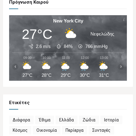
Πρόγνωση Καιρού
New York City
27°C
Νεφελώδης
2.6 m/s
84%
766
mmHg
09:00
10:00
11:00
12:00
13:00
14:00
‹
›
27°C
28°C
29°C
30°C
31°C
31°C
Ετικέτες
Διάφορα
Έθιμα
Ελλάδα
Ζώδια
Ιστορία
Κόσμος
Οικονομία
Περίεργα
Συνταγές