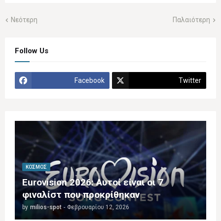
Νεότερη
Παλαιότερη
Follow Us
Facebook
Twitter
ΚΌΣΜΟΣ
Eurovision 2026: Αυτοί είναι οι 7
φιναλίστ που προκρίθηκαν
by
milios-spot
-
Φεβρουαρίου 12, 2026