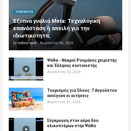
ΤΕΧΝΟΛΟΓΊΑ
Έξυπνα γυαλιά Meta: Τεχνολογική
επανάσταση ή απειλή για την
ιδιωτικότητα;
by
milios-spot
-
Αυγούστου 06, 2026
Ψάθα - Νεκροί Ρουμάνος χειριστής
και Έλληνας συντονιστής
Αυγούστου 02, 2026
Τουρισμός για Όλους: 7 Αυγούστου
ανοίγουν οι αιτήσεις
Αυγούστου 01, 2026
Σύγκρουση στον αέρα δύο
ελικοπτέρων στην Ψάθα