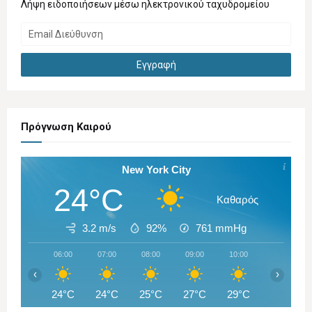
Λήψη ειδοποιήσεων μέσω ηλεκτρονικού ταχυδρομείου
Πρόγνωση Καιρού
New York City
24°C
Καθαρός
3.2 m/s
92%
761
mmHg
06:00
07:00
08:00
09:00
10:00
11:00
‹
›
24°C
24°C
25°C
27°C
29°C
30°C