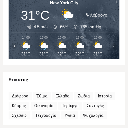
New York City
31°C
Ψιλόβροχο
4.5 m/s
66%
765
mmHg
14:00
15:00
16:00
17:00
18:00
19:00
‹
›
31°C
31°C
32°C
32°C
31°C
31°C
Ετικέτες
Διάφορα
Έθιμα
Ελλάδα
Ζώδια
Ιστορία
Κόσμος
Οικονομία
Περίεργα
Συνταγές
Σχέσεις
Τεχνολογία
Υγεία
Ψυχολογία