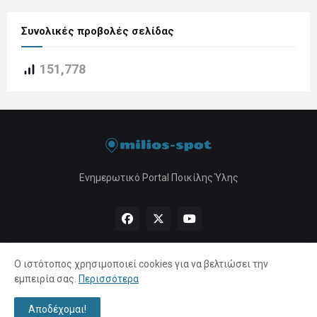
Συνολικές προβολές σελίδας
151,778
Ενημερωτικό Portal Ποικίλης Ύλης
Ο ιστότοπος χρησιμοποιεί cookies για να βελτιώσει την
εμπειρία σας.
Περισσότερα
Αρχική
About Us
Πολιτική Απορρήτου
Επικοινωνία
Αποδέχομαι!
Copyright ©
2026 |
milios-spot