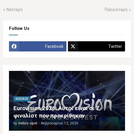
Νεότερη
Παλαιότερη
Follow Us
Facebook
Twitter
ΚΌΣΜΟΣ
Eurovision 2026: Αυτοί είναι οι 7
φιναλίστ που προκρίθηκαν
by
milios-spot
-
Φεβρουαρίου 12, 2026