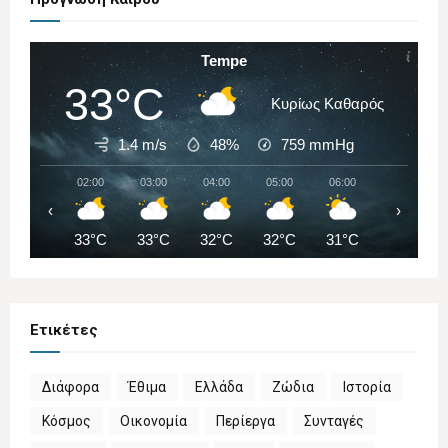
Tempe
33°C
Κυρίως Καθαρός
1.4 m/s
48%
759
mmHg
02:00
03:00
04:00
05:00
06:00
07:00
‹
›
33°C
33°C
32°C
32°C
31°C
32°C
Ετικέτες
Διάφορα
Έθιμα
Ελλάδα
Ζώδια
Ιστορία
Κόσμος
Οικονομία
Περίεργα
Συνταγές