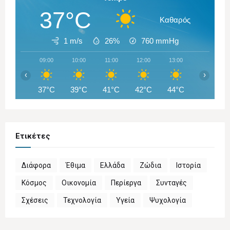
37°C
Καθαρός
1 m/s
26%
760
mmHg
09:00
10:00
11:00
12:00
13:00
14:00
‹
›
37°C
39°C
41°C
42°C
44°C
44°C
Ετικέτες
Διάφορα
Έθιμα
Ελλάδα
Ζώδια
Ιστορία
Κόσμος
Οικονομία
Περίεργα
Συνταγές
Σχέσεις
Τεχνολογία
Υγεία
Ψυχολογία