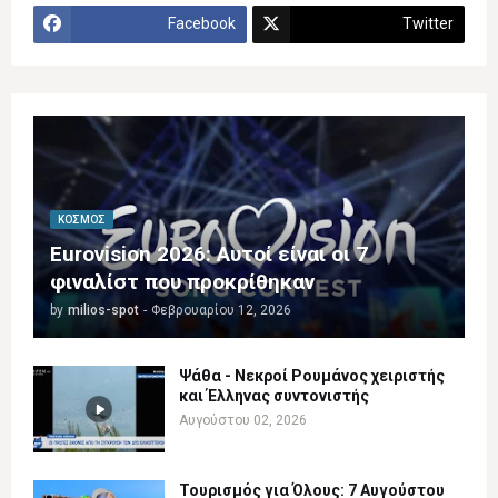
Facebook
Twitter
ΚΌΣΜΟΣ
Eurovision 2026: Αυτοί είναι οι 7
φιναλίστ που προκρίθηκαν
by
milios-spot
-
Φεβρουαρίου 12, 2026
Ψάθα - Νεκροί Ρουμάνος χειριστής
και Έλληνας συντονιστής
Αυγούστου 02, 2026
Τουρισμός για Όλους: 7 Αυγούστου