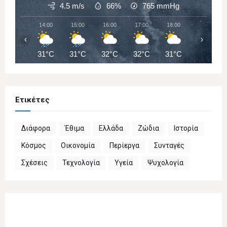
4.5 m/s
66%
765
mmHg
14:00
15:00
16:00
17:00
18:00
19:00
‹
›
31°C
31°C
32°C
32°C
31°C
31°C
Ετικέτες
Διάφορα
Έθιμα
Ελλάδα
Ζώδια
Ιστορία
Κόσμος
Οικονομία
Περίεργα
Συνταγές
Σχέσεις
Τεχνολογία
Υγεία
Ψυχολογία