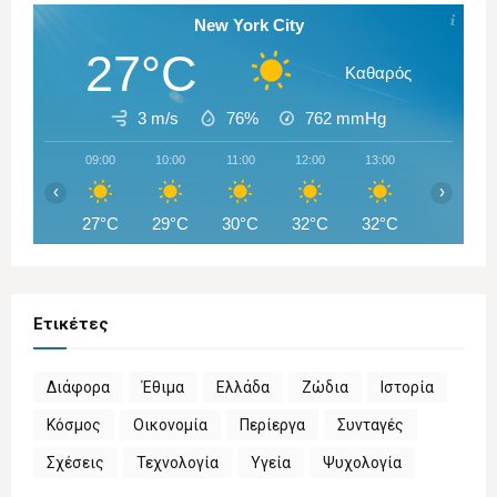
New York City
27°C
Καθαρός
3 m/s
76%
762
mmHg
09:00
10:00
11:00
12:00
13:00
14:00
‹
›
27°C
29°C
30°C
32°C
32°C
33°C
Ετικέτες
Διάφορα
Έθιμα
Ελλάδα
Ζώδια
Ιστορία
Κόσμος
Οικονομία
Περίεργα
Συνταγές
Σχέσεις
Τεχνολογία
Υγεία
Ψυχολογία