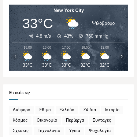
New York City
33°C
Ψιλόβροχο
4.8 m/s
43%
760
mmHg
15:00
16:00
17:00
18:00
19:00
20:00
‹
›
33°C
33°C
33°C
32°C
32°C
31°C
Ετικέτες
Διάφορα
Έθιμα
Ελλάδα
Ζώδια
Ιστορία
Κόσμος
Οικονομία
Περίεργα
Συνταγές
Σχέσεις
Τεχνολογία
Υγεία
Ψυχολογία