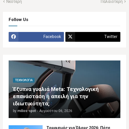
Νεότερη
Παλαιότερη
Follow Us
Facebook
Twitter
ΤΕΧΝΟΛΟΓΊΑ
Έξυπνα γυαλιά Meta: Τεχνολογική
επανάσταση ή απειλή για την
ιδιωτικότητα;
by
milios-spot
-
Αυγούστου 06, 2026
Τουρισμός για Όλους 2026: Πότε