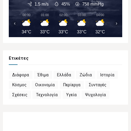
1.5 m/s
45%
758
mmHg
00:00
01:00
02:00
03:00
04:00
05:00
‹
›
34°C
33°C
33°C
33°C
32°C
32°C
Ετικέτες
Διάφορα
Έθιμα
Ελλάδα
Ζώδια
Ιστορία
Κόσμος
Οικονομία
Περίεργα
Συνταγές
Σχέσεις
Τεχνολογία
Υγεία
Ψυχολογία