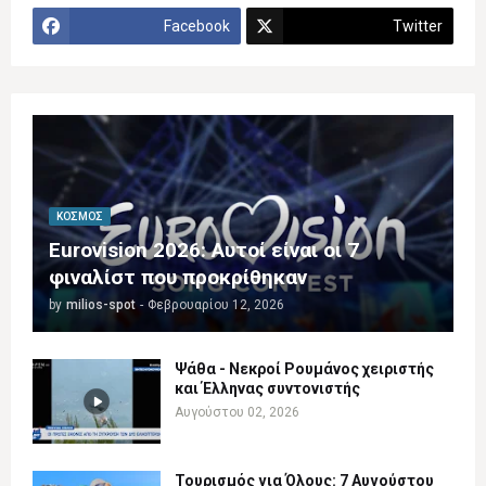
Facebook
Twitter
ΚΌΣΜΟΣ
Eurovision 2026: Αυτοί είναι οι 7
φιναλίστ που προκρίθηκαν
by
milios-spot
-
Φεβρουαρίου 12, 2026
Ψάθα - Νεκροί Ρουμάνος χειριστής
και Έλληνας συντονιστής
Αυγούστου 02, 2026
Τουρισμός για Όλους: 7 Αυγούστου