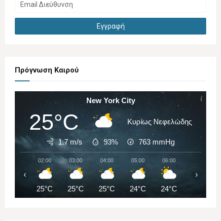
Πρόγνωση Καιρού
New York City
25°C
Κυρίως Νεφελώδης
1.7 m/s
93%
763
mmHg
02:00
03:00
04:00
05:00
06:00
07:00
‹
›
25°C
25°C
25°C
24°C
24°C
24°C