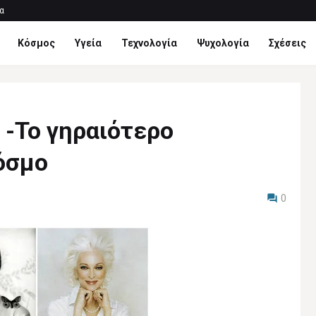
α
Κόσμος
Υγεία
Τεχνολογία
Ψυχολογία
Σχέσεις
e -Το γηραιότερο
όσμο
0