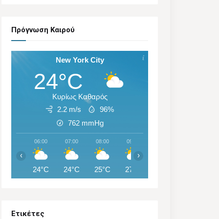
Πρόγνωση Καιρού
New York City
24°C
Κυρίως Καθαρός
2.2 m/s
96%
762
mmHg
06:00
07:00
08:00
09:00
10:00
11:00
‹
›
24°C
24°C
25°C
27°C
28°C
29°C
Ετικέτες