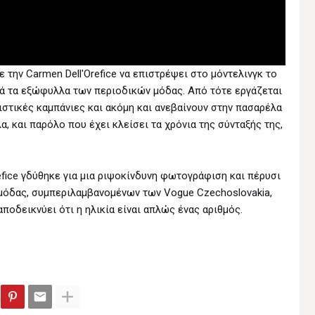
την Carmen Dell'Orefice να επιστρέψει στο μόντελινγκ το
ανά τα εξώφυλλα των περιοδικών μόδας. Από τότε εργάζεται
ιστικές καμπάνιες και ακόμη και ανεβαίνουν στην πασαρέλα
α, και παρόλο που έχει κλείσει τα χρόνια της σύνταξής της,
refice γδύθηκε για μια ριψοκίνδυνη φωτογράφιση και πέρυσι
όδας, συμπεριλαμβανομένων των Vogue Czechoslovakia,
α αποδεικνύει ότι η ηλικία είναι απλώς ένας αριθμός.