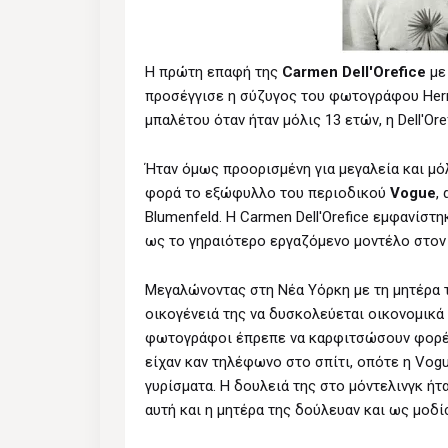
Η πρώτη επαφή της
Carmen Dell'Orefice
με 
προσέγγισε η σύζυγος του φωτογράφου Herm
μπαλέτου όταν ήταν μόλις 13 ετών, η Dell'Or
Ήταν όμως προορισμένη για μεγαλεία και μόλ
φορά το εξώφυλλο του περιοδικού
Vogue
,
Blumenfeld. Η Carmen Dell'Orefice εμφανίσ
ως το γηραιότερο εργαζόμενο μοντέλο στον
Μεγαλώνοντας στη Νέα Υόρκη με τη μητέρα 
οικογένειά της να δυσκολεύεται οικονομικά 
φωτογράφοι έπρεπε να καρφιτσώσουν φορέμα
είχαν καν τηλέφωνο στο σπίτι, οπότε η Vogu
γυρίσματα. Η δουλειά της στο μόντελινγκ ήτα
αυτή και η μητέρα της δούλευαν και ως μοδί