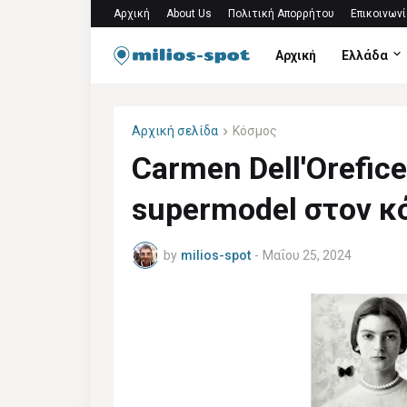
Αρχική
About Us
Πολιτική Απορρήτου
Επικοινωνί
Αρχική
Ελλάδα
Αρχική σελίδα
Κόσμος
Carmen Dell'Orefic
supermodel στον κ
by
milios-spot
-
Μαΐου 25, 2024