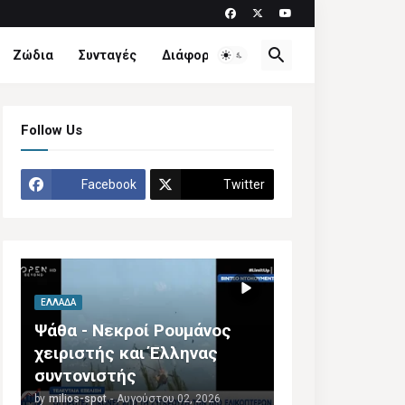
Ζώδια
Συνταγές
Διάφορα
Follow Us
Facebook
Twitter
ΕΛΛΆΔΑ
Ψάθα - Νεκροί Ρουμάνος
χειριστής και Έλληνας
συντονιστής
by
milios-spot
-
Αυγούστου 02, 2026