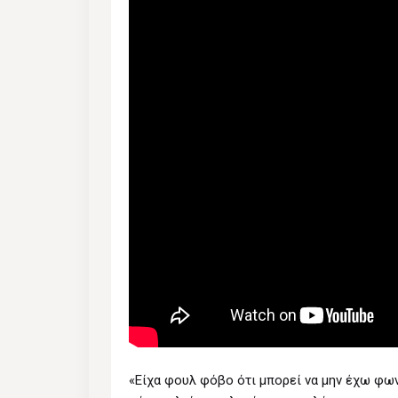
«Είχα φουλ φόβο ότι μπορεί να μην έχω φων