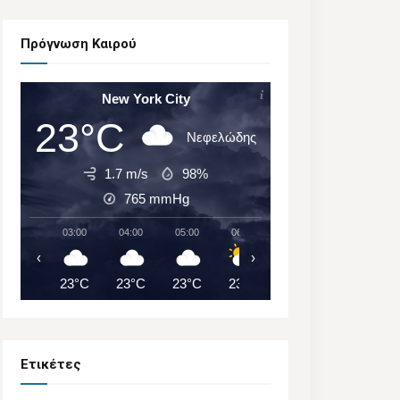
Πρόγνωση Καιρού
New York City
23°C
Νεφελώδης
1.7 m/s
98%
765
mmHg
03:00
04:00
05:00
06:00
07:00
08:00
‹
›
23°C
23°C
23°C
23°C
24°C
25°C
Ετικέτες