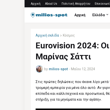
Αρχική
About Us
Πολιτική Απορρήτου
Επικοινωνί
Αρχική
Ελλάδα
Αρχική σελίδα
Κόσμος
Eurovision 2024: Ο
Μαρίνας Σάττι
by
milios-spot
-
Μαΐου 12, 2024
Στις πρώτες δηλώσεις που έκανε λίγο μετά τ
τρομερή εμπειρία για μένα όλο αυτό. Αν γυρ
επίπεδα και καλλιτεχνικά και προσωπικά, θέ
στήριξη, για τα μηνύματα και την αγάπη».