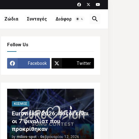
Ζώδια
Συνταγές
Διάφορα
Follow Us
Facebook
Twitter
ΚΌΣΜΟΣ
Eurovision 2026: Αυτοί είναι
οι 7 φιναλίστ που
προκρίθηκαν
by
milios-spot
-
Φεβρουαρίου 12, 2026