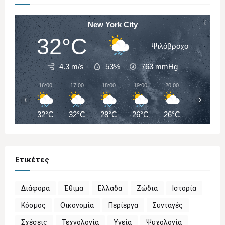
New York City
32°C
Ψιλόβροχο
4.3 m/s
53%
763
mmHg
16:00
17:00
18:00
19:00
20:00
21:00
‹
›
32°C
32°C
28°C
26°C
26°C
26°C
Ετικέτες
Διάφορα
Έθιμα
Ελλάδα
Ζώδια
Ιστορία
Κόσμος
Οικονομία
Περίεργα
Συνταγές
Σχέσεις
Τεχνολογία
Υγεία
Ψυχολογία