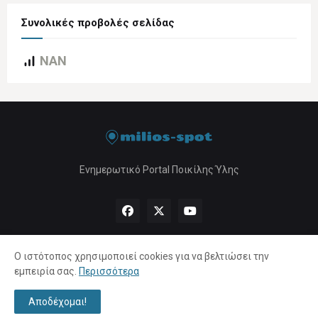
Συνολικές προβολές σελίδας
NAN
Ενημερωτικό Portal Ποικίλης Ύλης
Ο ιστότοπος χρησιμοποιεί cookies για να βελτιώσει την
εμπειρία σας.
Περισσότερα
Αρχική
About Us
Πολιτική Απορρήτου
Επικοινωνία
Αποδέχομαι!
Copyright ©
2026 |
milios-spot