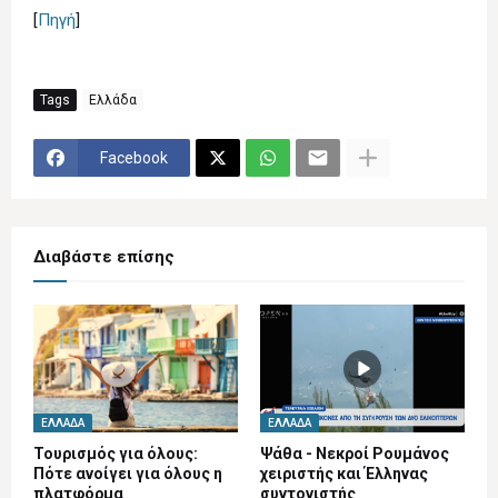
[
Πηγή
]
Tags
Ελλάδα
Facebook
Διαβάστε επίσης
ΕΛΛΆΔΑ
ΕΛΛΆΔΑ
Τουρισμός για όλους:
Ψάθα - Νεκροί Ρουμάνος
Πότε ανοίγει για όλους η
χειριστής και Έλληνας
πλατφόρμα
συντονιστής