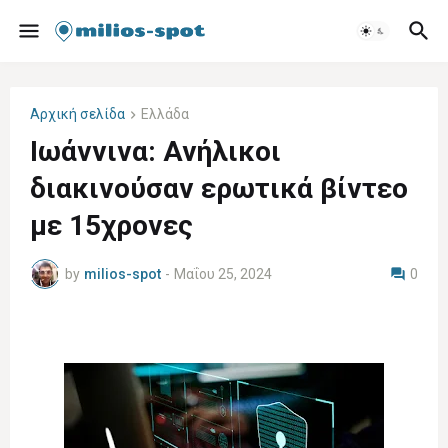
Αρχική σελίδα
Ελλάδα
Ιωάννινα: Ανήλικοι
διακινούσαν ερωτικά βίντεο
με 15χρονες
by
milios-spot
-
Μαΐου 25, 2024
0