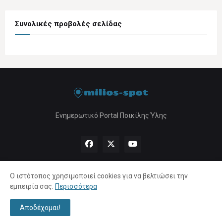
Συνολικές προβολές σελίδας
Ενημερωτικό Portal Ποικίλης Ύλης
Ο ιστότοπος χρησιμοποιεί cookies για να βελτιώσει την
εμπειρία σας.
Περισσότερα
Αρχική
About Us
Πολιτική Απορρήτου
Επικοινωνία
Αποδέχομαι!
Copyright ©
2026 |
milios-spot