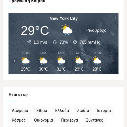
Πρόγνωση Καιρού
New York City
29°C
Ψιλόβροχο
1.9 m/s
73%
765
mmHg
10:00
11:00
12:00
13:00
14:00
15:00
‹
›
29°C
30°C
31°C
29°C
28°C
30°C
Ετικέτες
Διάφορα
Έθιμα
Ελλάδα
Ζώδια
Ιστορία
Κόσμος
Οικονομία
Περίεργα
Συνταγές