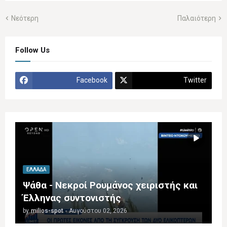
Νεότερη
Παλαιότερη
Follow Us
Facebook
Twitter
ΕΛΛΆΔΑ
Ψάθα - Νεκροί Ρουμάνος χειριστής και
Έλληνας συντονιστής
by
milios-spot
-
Αυγούστου 02, 2026