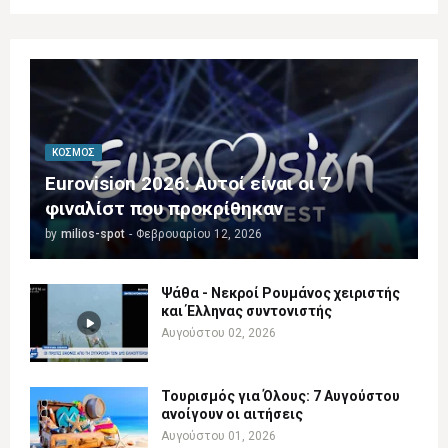
ΚΌΣΜΟΣ
Eurovision 2026: Αυτοί είναι οι 7
φιναλίστ που προκρίθηκαν
by
milios-spot
-
Φεβρουαρίου 12, 2026
Ψάθα - Νεκροί Ρουμάνος χειριστής
και Έλληνας συντονιστής
Αυγούστου 02, 2026
Τουρισμός για Όλους: 7 Αυγούστου
ανοίγουν οι αιτήσεις
Αυγούστου 01, 2026