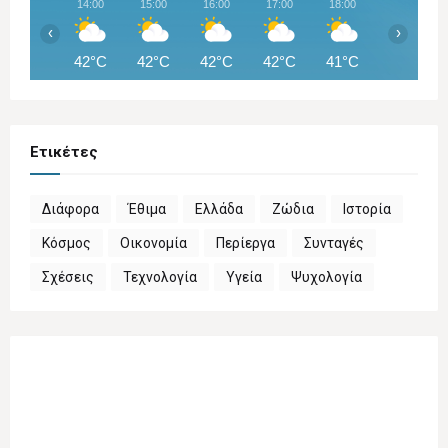
14:00
15:00
16:00
17:00
18:00
19:00
‹
›
42°C
42°C
42°C
42°C
41°C
41°C
Ετικέτες
Διάφορα
Έθιμα
Ελλάδα
Ζώδια
Ιστορία
Κόσμος
Οικονομία
Περίεργα
Συνταγές
Σχέσεις
Τεχνολογία
Υγεία
Ψυχολογία