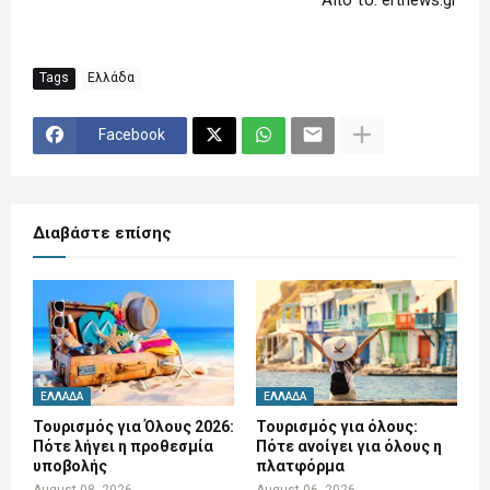
Tags
Ελλάδα
Facebook
Διαβάστε επίσης
ΕΛΛΆΔΑ
ΕΛΛΆΔΑ
Τουρισμός για Όλους 2026:
Τουρισμός για όλους:
Πότε λήγει η προθεσμία
Πότε ανοίγει για όλους η
υποβολής
πλατφόρμα
August 08, 2026
August 06, 2026