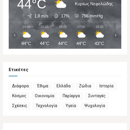
44°C
Κυρίως Νεφελώδης
1.8 m/s
17%
756
mmHg
14:00
15:00
16:00
17:00
18:00
19:00
‹
›
44°C
44°C
44°C
44°C
43°C
43°C
Ετικέτες
Διάφορα
Έθιμα
Ελλάδα
Ζώδια
Ιστορία
Κόσμος
Οικονομία
Περίεργα
Συνταγές
Σχέσεις
Τεχνολογία
Υγεία
Ψυχολογία