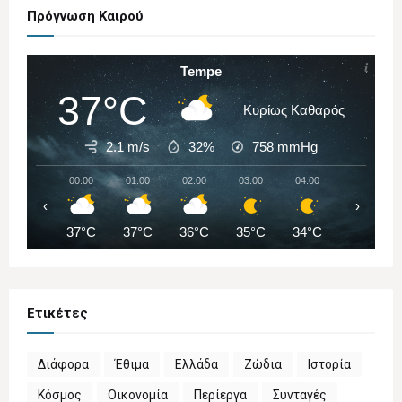
Πρόγνωση Καιρού
Tempe
37°C
Κυρίως Καθαρός
2.1 m/s
32%
758
mmHg
00:00
01:00
02:00
03:00
04:00
05:00
‹
›
37°C
37°C
36°C
35°C
34°C
33°C
Ετικέτες
Διάφορα
Έθιμα
Ελλάδα
Ζώδια
Ιστορία
Κόσμος
Οικονομία
Περίεργα
Συνταγές