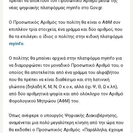
πρέπει να αποκτούν τον Προσωπικό Αριθμό μέσω της
νέας ψηφιακής πλατφόρμας myinfo στο Gov.gr.
Ο Προσωπικός Αριθμός του πολίτη θα είναι ο ΑΦΜ συν
επιπλέον τρία στοιχεία, ένα γράμμα και δύο αριθμοί, που
θα τα επιλέγει ο ίδιος ο πολίτης στην ειδική πλατφόρμα
myinfo
.
Ο πολίτης θα μπαίνει αρχικά στην πλατφόρμα myinfo για
να διαμορφώσει τον μοναδικό Προσωπικό Αριθμό του, ο
οποίος θα αποτελείται από ένα γράμμα του αλφαβήτου
που θα πρέπει να είναι διαθέσιμο και στη λατινική
γλώσσα (δηλαδή Κ, Μ, Ν, Ο κ.ο.κ, αλλά όχι Ψ, Θ, Ω κ.λπ),
από δύο αριθμητικά ψηφία και από ολόκληρο τον Αριθμό
Φορολογικού Μητρώου (ΑΦΜ) του.
Όπως ανέφερε ο υπουργός Ψηφιακής Διακυβέρνησης,
αναμένεται μια πολύ μεγαλύτερη κίνηση από την ώρα που
θα εκδοθεί ο Προσωπικός Αριθμός. «Παράλληλα, έχουμε