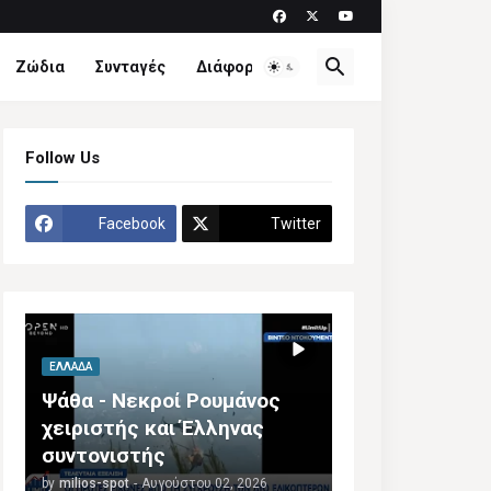
Ζώδια
Συνταγές
Διάφορα
Follow Us
Facebook
Twitter
ΕΛΛΆΔΑ
Ψάθα - Νεκροί Ρουμάνος
χειριστής και Έλληνας
συντονιστής
by
milios-spot
-
Αυγούστου 02, 2026