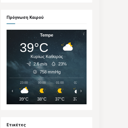
Πρόγνωση Καιρού
Tempe
39°C
Κυρίως Καθαρός
2.6 m/s
23%
758
mmHg
23:00
00:00
01:00
02:00
03:00
04:00
‹
›
39°C
38°C
37°C
37°C
36°C
35°C
Ετικέτες