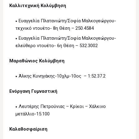
Καλλιτεχνική Κολύμβηση
Ευαγγελία Πλατανιώτη/Σοφία Μαλκογεώργου-
τεχνικό ντουέτο- 8η Θέση – 250.4584
Ευαγγελία Πλατανιώτη/Σοφία Μαλκογεώργου-
ελεύθερο ντουέτο- 6η Θέση – 532.3002
Μαραθώνιος Κολύμβηση
Άλκης Κυνηγάκης-10χλμ-10ος – 1:52.37.2
Ενόργανη Γυμναστική
Λευτέρης Πετρούνιας – Κρίκοι – Χάλκινο
μετάλλιο-15.100
Καλαθοσφαίριση