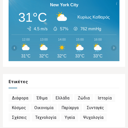
New York City
31°C
Κυρίως Καθαρός
4.5 m/s
57%
762
mmHg
12:00
13:00
14:00
15:00
16:00
17:00
‹
›
31°C
32°C
32°C
33°C
33°C
27°C
Ετικέτες
Διάφορα
Έθιμα
Ελλάδα
Ζώδια
Ιστορία
Κόσμος
Οικονομία
Περίεργα
Συνταγές
Σχέσεις
Τεχνολογία
Υγεία
Ψυχολογία