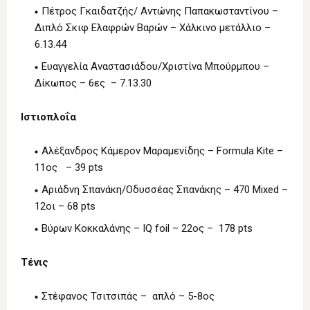
Πέτρος Γκαιδατζής/ Αντώνης Παπακωσταντίνου –
Διπλό Σκιφ Ελαφρών Βαρών – Χάλκινο μετάλλιο –
6.13.44
Ευαγγελία Αναστασιάδου/Χριστίνα Μπούρμπου –
Δίκωπος – 6ες – 7.13.30
Ιστιοπλοΐα
Αλέξανδρος Κάμερον Μαραμενίδης – Formula Kite –
11ος – 39 pts
Αριάδνη Σπανάκη/Οδυσσέας Σπανάκης – 470 Mixed –
12οι – 68 pts
Βύρων Κοκκαλάνης – IQ foil – 22ος – 178 pts
Τένις
Στέφανος Τσιτσιπάς – απλό – 5-8ος