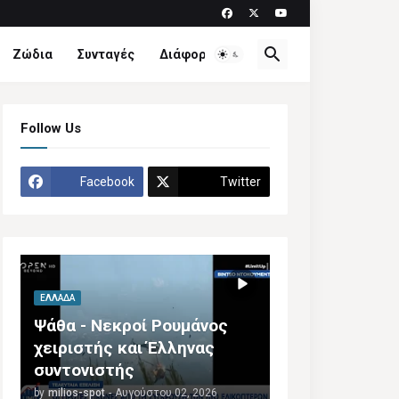
Ζώδια
Συνταγές
Διάφορα
Follow Us
Facebook
Twitter
ΕΛΛΆΔΑ
Ψάθα - Νεκροί Ρουμάνος
χειριστής και Έλληνας
συντονιστής
by
milios-spot
-
Αυγούστου 02, 2026