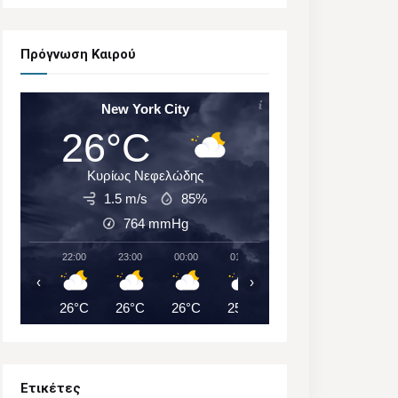
Πρόγνωση Καιρού
New York City
26°C
Κυρίως Νεφελώδης
1.5 m/s
85%
764
mmHg
22:00
23:00
00:00
01:00
02:00
03:00
‹
›
26°C
26°C
26°C
25°C
25°C
25°C
Ετικέτες