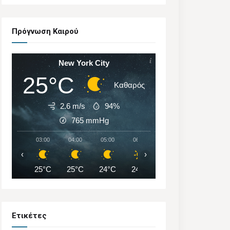
Πρόγνωση Καιρού
New York City
25°C
Καθαρός
2.6 m/s
94%
765
mmHg
03:00
04:00
05:00
06:00
07:00
08:00
‹
›
25°C
25°C
24°C
24°C
24°C
26°C
Ετικέτες