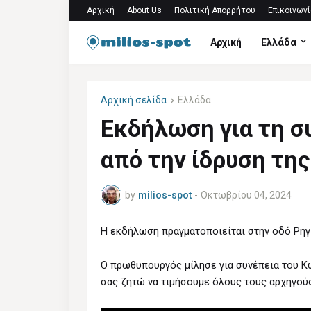
Αρχική
About Us
Πολιτική Απορρήτου
Επικοινωνί
Αρχική
Ελλάδα
Αρχική σελίδα
Ελλάδα
Εκδήλωση για τη 
από την ίδρυση τη
by
milios-spot
-
Οκτωβρίου 04, 2024
Η εκδήλωση πραγματοποιείται στην οδό Ρηγί
Ο πρωθυπουργός μίλησε για συνέπεια του Κ
σας ζητώ να τιμήσουμε όλους τους αρχηγούς