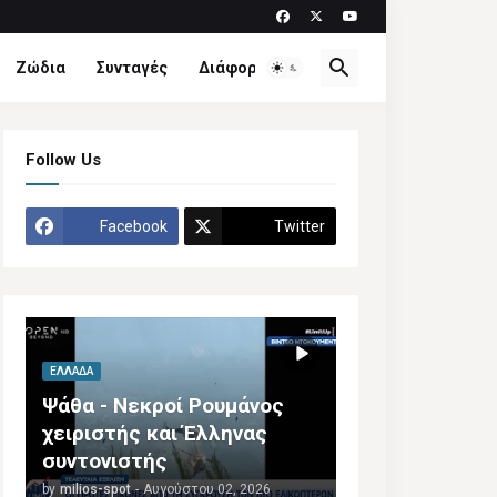
Ζώδια
Συνταγές
Διάφορα
Follow Us
Facebook
Twitter
ΕΛΛΆΔΑ
Ψάθα - Νεκροί Ρουμάνος
χειριστής και Έλληνας
συντονιστής
by
milios-spot
-
Αυγούστου 02, 2026