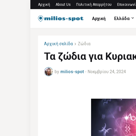
Αρχική
About Us
Πολιτική Απορρήτου
Επικοινωνί
Αρχική
Ελλάδα
Αρχική σελίδα
Ζώδια
Τα ζώδια για Κυρι
by
milios-spot
-
Νοεμβρίου 24, 2024