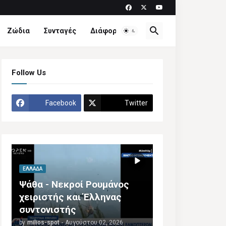
Ζώδια
Συνταγές
Διάφορα
Follow Us
Facebook
Twitter
ΕΛΛΆΔΑ
Ψάθα - Νεκροί Ρουμάνος
χειριστής και Έλληνας
συντονιστής
by
milios-spot
-
Αυγούστου 02, 2026