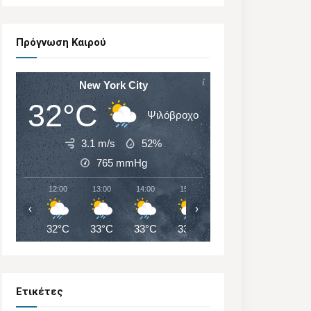
Πρόγνωση Καιρού
New York City
32°C
Ψιλόβροχο
3.1 m/s
52%
765
mmHg
12:00
13:00
14:00
15:00
16:00
17:00
‹
›
32°C
33°C
33°C
33°C
32°C
32°C
Ετικέτες