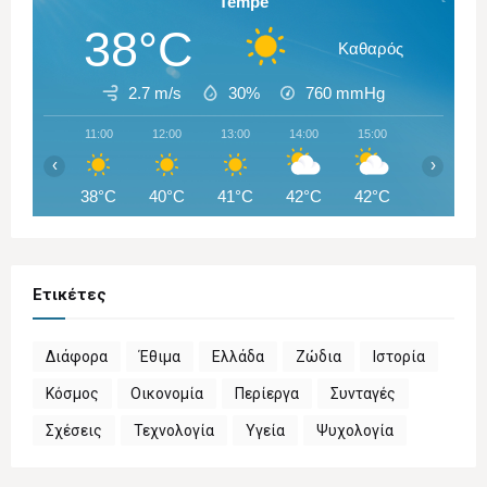
Tempe
38°C
Καθαρός
2.7 m/s
30%
760
mmHg
11:00
12:00
13:00
14:00
15:00
16:00
‹
›
38°C
40°C
41°C
42°C
42°C
42°C
Ετικέτες
Διάφορα
Έθιμα
Ελλάδα
Ζώδια
Ιστορία
Κόσμος
Οικονομία
Περίεργα
Συνταγές
Σχέσεις
Τεχνολογία
Υγεία
Ψυχολογία