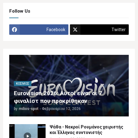
Follow Us
Facebook
Twitter
ΚΌΣΜΟΣ
Eurovision 2026: Αυτοί είναι οι 7
φιναλίστ που προκρίθηκαν
by
milios-spot
-
Φεβρουαρίου 12, 2026
Ψάθα - Νεκροί Ρουμάνος χειριστής
και Έλληνας συντονιστής