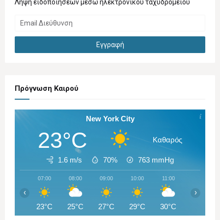
Λήψη ειδοποιήσεων μέσω ηλεκτρονικού ταχυδρομείου
Πρόγνωση Καιρού
New York City
23°C
Καθαρός
1.6 m/s
70%
763
mmHg
07:00
08:00
09:00
10:00
11:00
12:00
‹
›
23°C
25°C
27°C
29°C
30°C
31°C