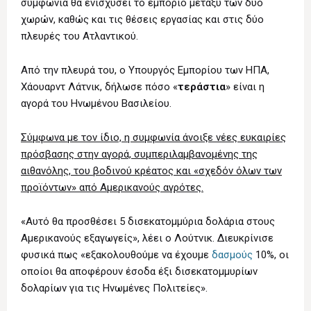
συμφωνία θα ενισχύσει το εμπόριο μεταξύ των δύο
χωρών, καθώς και τις θέσεις εργασίας και στις δύο
πλευρές του Ατλαντικού.
Από την πλευρά του, ο Υπουργός Εμπορίου των ΗΠΑ,
Χάουαρντ Λάτνικ, δήλωσε πόσο «
τεράστια
» είναι η
αγορά του Ηνωμένου Βασιλείου.
Σύμφωνα με τον ίδιο, η συμφωνία άνοιξε νέες ευκαιρίες
πρόσβασης στην αγορά, συμπεριλαμβανομένης της
αιθανόλης, του βοδινού κρέατος και «σχεδόν όλων των
προϊόντων» από Αμερικανούς αγρότες.
«Αυτό θα προσθέσει 5 δισεκατομμύρια δολάρια στους
Αμερικανούς εξαγωγείς», λέει ο Λούτνικ. Διευκρίνισε
φυσικά πως «εξακολουθούμε να έχουμε
δασμούς
10%, οι
οποίοι θα αποφέρουν έσοδα έξι δισεκατομμυρίων
δολαρίων για τις Ηνωμένες Πολιτείες».