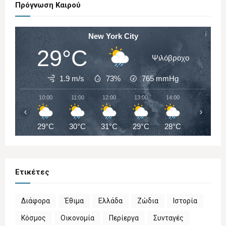
Πρόγνωση Καιρού
New York City
29°C
Ψιλόβροχο
1.9 m/s
73%
765
mmHg
10:00
11:00
12:00
13:00
14:00
15:00
‹
›
29°C
30°C
31°C
29°C
28°C
30°C
Ετικέτες
Διάφορα
Έθιμα
Ελλάδα
Ζώδια
Ιστορία
Κόσμος
Οικονομία
Περίεργα
Συνταγές