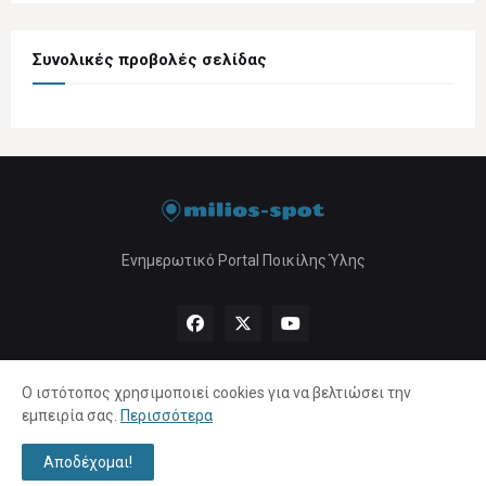
Συνολικές προβολές σελίδας
Ενημερωτικό Portal Ποικίλης Ύλης
Ο ιστότοπος χρησιμοποιεί cookies για να βελτιώσει την
εμπειρία σας.
Περισσότερα
Αρχική
About Us
Πολιτική Απορρήτου
Επικοινωνία
Αποδέχομαι!
Copyright ©
2026 |
milios-spot