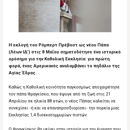
Η εκλογή του Ρόμπερτ Πρέβοστ ως νέου Πάπα
(Λέων ΙΔ’) στις 8 Μαΐου σηματοδότησε ένα ιστορικό
ορόσημο για την Καθολική Εκκλησία: για πρώτη
φορά, ένας Αμερικανός αναλαμβάνει το πηδάλιο της
Αγίας Έδρας.
Καθώς η Καθολική κοινότητα παγκοσμίως αποχαιρέτησε
τον πάπα Φραγκίσκο, που έφυγε από τη ζωή στις 21
Απριλίου σε ηλικία 88 ετών, ο νέος Πάπας καλείται να
συνεχίσει -ή και να επαναπροσδιορίσει- την πορεία μιας
Εκκλησίας 1,4 δισεκατομμυρίων πιστών.
Ο Φραγκίσκος θα μείνει στην ιστορία για την έμφαση που