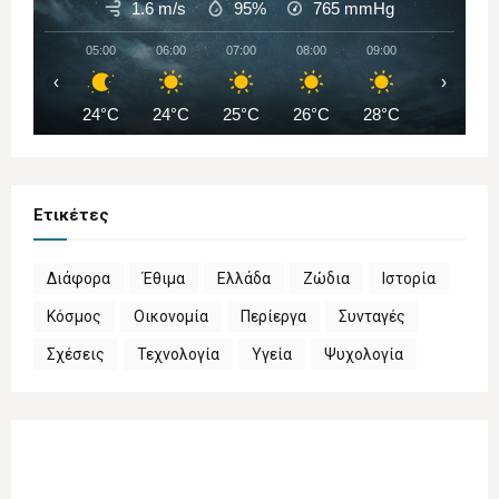
1.6 m/s
95%
765
mmHg
05:00
06:00
07:00
08:00
09:00
10:00
‹
›
24°C
24°C
25°C
26°C
28°C
29°C
Ετικέτες
Διάφορα
Έθιμα
Ελλάδα
Ζώδια
Ιστορία
Κόσμος
Οικονομία
Περίεργα
Συνταγές
Σχέσεις
Τεχνολογία
Υγεία
Ψυχολογία