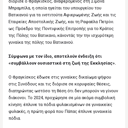
διόρισε ο Φραγκίσκος, αναφερόμενος στη Σιμόνα
Μπραμπίλα, η οποία ηγείται του υπουργείου του
Βατικανού για τα ινστιτούτα Αφιερωμένης Ζωής και τις
Εταιρείες Αποστολικής Ζωής, και τη Ραφαέλα Πετρίνι
ως Πρόεδρο της Ποντιφικής Επιτροπής για το Κράτος
της Πόλης του Βατικανο, κάνοντάς την την ισχυρότερη
γυναίκα της πόλης του Βατικανού.
Σύμφωνα με τον ίδιο, αποτελούν ένδειξη ότι
«συμβάλλουν ουσιαστικά στη ζωή της Εκκλησίας».
Ο Φραγκίσκος έδωσε στις γυναίκες δικαίωμα ψήφου
στις Συνόδους και τις διόρισε σε κορυφαίες θέσεις,
διατηρώντας ωστόσο τη θέση ότι δεν μπορούν να γίνουν
διάκονοι. Το 2024, προχώρησε σε μία ακόμα συμβολική
κίνηση: έπλυνε τα πόδια φυλακισμένων σε γυναικείες
φυλακές, η πρώτη φορά που Πάπας έπλυνε γυναικεία
πόδια.