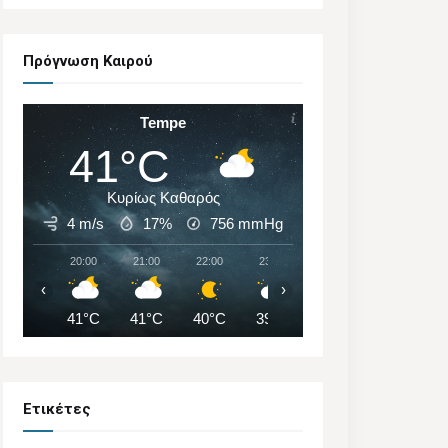
Πρόγνωση Καιρού
Tempe
41°C
Κυρίως Καθαρός
4 m/s
17%
756
mmHg
20:00
21:00
22:00
23:00
00:00
01:00
‹
›
41°C
41°C
40°C
39°C
38°C
37°C
Ετικέτες