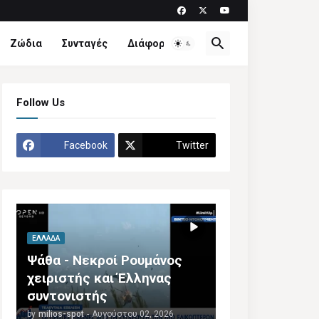
Ζώδια
Συνταγές
Διάφορα
Follow Us
Facebook
Twitter
ΕΛΛΆΔΑ
Ψάθα - Νεκροί Ρουμάνος
χειριστής και Έλληνας
συντονιστής
by
milios-spot
-
Αυγούστου 02, 2026