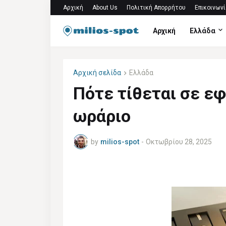
Αρχική
About Us
Πολιτική Απορρήτου
Επικοινωνί
Αρχική
Ελλάδα
Αρχική σελίδα
Ελλάδα
Πότε τίθεται σε ε
ωράριο
by
milios-spot
-
Οκτωβρίου 28, 2025