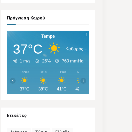
Πρόγνωση Καιρού
Tempe
37°C
Καθαρός
1 m/s
26%
760
mmHg
09:00
10:00
11:00
12:00
13:00
14:00
‹
›
37°C
39°C
41°C
42°C
44°C
44°C
Ετικέτες