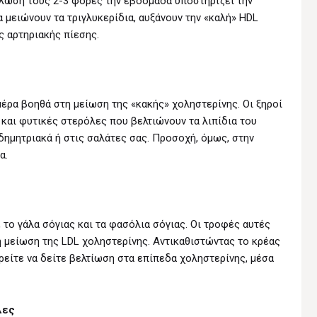
άλωσή τους 2-3 φορές την εβδομάδα υποστηρίζει την
α μειώνουν τα τριγλυκερίδια, αυξάνουν την «καλή» HDL
ς αρτηριακής πίεσης.
μέρα βοηθά στη μείωση της «κακής» χοληστερίνης. Οι ξηροί
 και φυτικές στερόλες που βελτιώνουν τα λιπίδια του
δημητριακά ή στις σαλάτες σας. Προσοχή, όμως, στην
α.
το γάλα σόγιας και τα φασόλια σόγιας. Οι τροφές αυτές
η μείωση της LDL χοληστερίνης. Αντικαθιστώντας το κρέας
ρείτε να δείτε βελτίωση στα επίπεδα χοληστερίνης, μέσα
λες