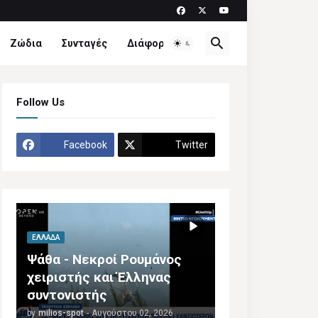
Ζώδια
Συνταγές
Διάφορα
Follow Us
Facebook
Twitter
ΕΛΛΆΔΑ
Ψάθα - Νεκροί Ρουμάνος
χειριστής και Έλληνας
συντονιστής
by
milios-spot
-
Αυγούστου 02, 2026