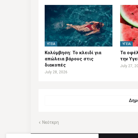
ΥΓΕΊΑ
ΥΓΕΊΑ
Κολύμβηση: Το κλειδί για
Τα οφέλ
απώλεια βάρους στις
την Υγε
διακοπές
July 27, 2
July 28, 2026
Δημο
Νεότερη