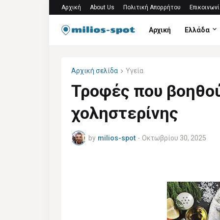
Αρχική
About Us
Πολιτική Απορρήτου
Επικοινωνί
Αρχική
Ελλάδα
Αρχική σελίδα
Υγεία
Τροφές που βοηθού
χοληστερίνης
by
milios-spot
-
Οκτωβρίου 30, 2025