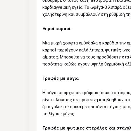
σκουμπρί, ο τόνος και η πέστροφα. Η καταν
καρδιαγγειακή υγεία. Τα ωμέγα-3 λιπαρά οξέ
χοληστερίνη και συμβάλλουν στη ρύθμιση τη
Ξηροί καρποί
Μια μικρή χούφτα αμύγδαλα ή καρύδια την η
καρποί περιέχουν καλά λιπαρά, φυτικές ίνες
αίματος. Μπορείτε να τους προσθέσετε στα 
ποσότητα, καθώς έχουν υψηλή θερμιδική αξί
Τροφές με σόγια
Η σόγια υπάρχει σε τρόφιμα όπως το τόφου, 
είναι πλούσιες σε πρωτεΐνη και βοηθούν στ
ή τα γαλακτοκομικά με προϊόντα σόγιας, μπο
σε λίγους μήνες.
Τροφές με φυτικές στερόλες και στανο