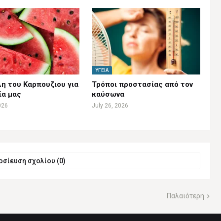
ΥΓΕΊΑ
η του Καρπουζιου για
Τρόποι προστασίας από τον
ία μας
καύσωνα
026
July 26, 2026
σίευση σχολίου (0)
Παλαιότερη