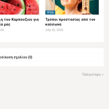
ΥΓΕΊΑ
η του Καρπουζιου για
Τρόποι προστασίας από τον
ία μας
καύσωνα
026
July 26, 2026
σίευση σχολίου (0)
Παλαιότερη