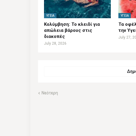
ΥΓΕΊΑ
ΥΓΕΊΑ
Κολύμβηση: Το κλειδί για
Τα οφέλ
απώλεια βάρους στις
την Υγε
διακοπές
July 27, 2
July 28, 2026
Δημο
Νεότερη