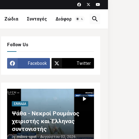
Ζώδια
Συνταγές
Διάφορα
Follow Us
Facebook
Twitter
ΕΛΛΆΔΑ
Ψάθα - Νεκροί Ρουμάνος
χειριστής και Έλληνας
συντονιστής
by
milios-spot
-
Αυγούστου 02, 2026