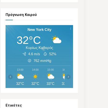
Πρόγνωση Καιρού
New York City
32°C
Κυρίως Καθαρός
4.6 m/s
52%
762
mmHg
13:00
14:00
15:00
16:00
17:00
18:00
‹
›
32°C
32°C
33°C
33°C
27°C
25°C
Ετικέτες