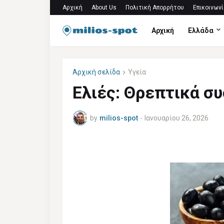
Αρχική
About Us
Πολιτική Απορρήτου
Επικοινωνί
Αρχική
Ελλάδα
Αρχική σελίδα
Υγεία
Ελιές: Θρεπτικά σ
by
milios-spot
-
Ιανουαρίου 26, 2026