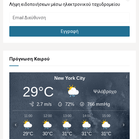
Λήψη ειδοποιήσεων μέσω ηλεκτρονικού ταχυδρομείου
Πρόγνωση Καιρού
New York City
29°C
Ψιλόβροχο
2.7 m/s
72%
766
mmHg
11:00
12:00
13:00
14:00
15:00
16:00
‹
›
29°C
30°C
31°C
31°C
31°C
32°C