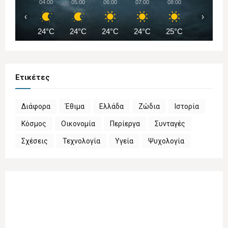
04:00
05:00
06:00
07:00
08:00
09:00
‹
›
24°C
24°C
24°C
24°C
25°C
27°C
Ετικέτες
Διάφορα
Έθιμα
Ελλάδα
Ζώδια
Ιστορία
Κόσμος
Οικονομία
Περίεργα
Συνταγές
Σχέσεις
Τεχνολογία
Υγεία
Ψυχολογία