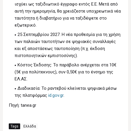
ισχύει ως ταξιδιωτικό έγγραφο εντός Ε.Ε. Μετά από
αυτή την ημερομηνία, θα χρειάζεστε υποχρεωτικά νέα
ταυτότητα ή διαβατήριο για να ταξιδέψετε στο
εξωτερικό.
25 Σεπτεμβρίου 2027: Η νέα προθεσμία για τη χρήση
των παλαιών ταυτοτήτων σε ψηφιακές συναλλαγές
και εξ αποστάσεως ταυτοποίηση (π.χ. έκδοση
πιστοποιητικών εμπιστοσύνης).
Κόστος Έκδοσης: Το παράβολο ανέρχεται στα 10€
(5€ για πολύτεκνους), συν 0,50€ για το ένσημο της
ΕΛ.ΑΣ.
Διαδικασία: Το ραντεβού κλείνεται ψηφιακά μέσω
της πλατφόρμας
id.gov.gr
.
Πηγή: tanea.gr
Tags
Ελλάδα