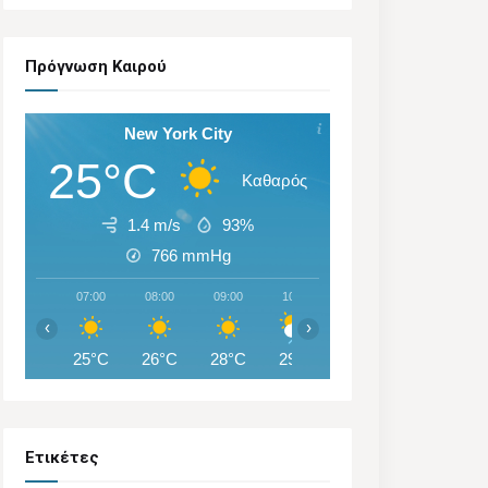
Πρόγνωση Καιρού
New York City
25°C
Καθαρός
1.4 m/s
93%
766
mmHg
07:00
08:00
09:00
10:00
11:00
12:00
‹
›
25°C
26°C
28°C
29°C
30°C
31°C
Ετικέτες