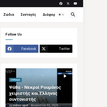
Ζώδια
Συνταγές
Διάφορα
Follow Us
Facebook
Twitter
ΕΛΛΆΔΑ
Ψάθα - Νεκροί Ρουμάνος
χειριστής και Έλληνας
συντονιστής
by
milios-spot
-
Αυγούστου 02, 2026