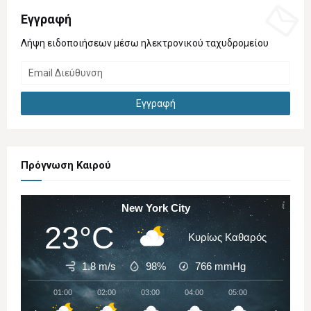
Εγγραφή
Λήψη ειδοποιήσεων μέσω ηλεκτρονικού ταχυδρομείου
Πρόγνωση Καιρού
New York City
23°C
Κυρίως Καθαρός
1.8 m/s
98%
766
mmHg
01:00
02:00
03:00
04:00
05:00
06:00