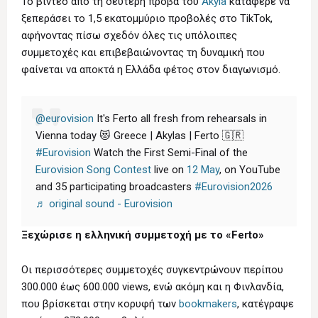
Το βίντεο από τη δεύτερη πρόβα του
Akyla
κατάφερε να
ξεπεράσει το 1,5 εκατομμύριο προβολές στο TikTok,
αφήνοντας πίσω σχεδόν όλες τις υπόλοιπες
συμμετοχές και επιβεβαιώνοντας τη δυναμική που
φαίνεται να αποκτά η Ελλάδα φέτος στον διαγωνισμό.
@eurovision
It's Ferto all fresh from rehearsals in
Vienna today 😻 Greece | Akylas | Ferto 🇬🇷
#Eurovision
Watch the First Semi-Final of the
Eurovision Song Contest
live on
12 May
, on YouTube
and 35 participating broadcasters
#Eurovision2026
♬ original sound - Eurovision
Ξεχώρισε η ελληνική συμμετοχή με το «Ferto»
Οι περισσότερες συμμετοχές συγκεντρώνουν περίπου
300.000 έως 600.000 views, ενώ ακόμη και η Φινλανδία,
που βρίσκεται στην κορυφή των
bookmakers
, κατέγραψε