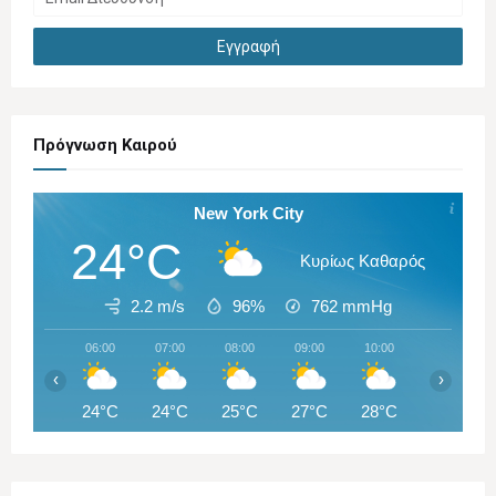
Πρόγνωση Καιρού
New York City
24°C
Κυρίως Καθαρός
2.2 m/s
96%
762
mmHg
06:00
07:00
08:00
09:00
10:00
11:00
‹
›
24°C
24°C
25°C
27°C
28°C
29°C