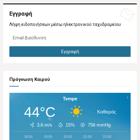
Εγγραφή
Λήψη ειδοποιήσεων μέσω ηλεκτρονικού ταχυδρομείου
Πρόγνωση Καιρού
Tempe
44°C
Καθαρός
3.6 m/s
15%
756
mmHg
18:00
19:00
20:00
21:00
22:00
23:00