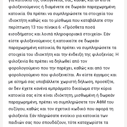
για κατοικία της οικογένειάς σας, καθώς και αν είστε
φιλοξενούμενος ή διαμένετε σε δωρεάν παραχωρημένη
κατοικία. Θα πρέπει να συμπληρώσετε τα στοιχεία του
ιδιοκτήτη καθώς και το μίσθωμα που καταβάλατε στην
περίπτωση 13 του πίνακα 6: «Πρόσθετα ποσά
εισοδήματος και λοιπά πληροφοριακά στοιχεία». Εάν
είστε φιλοξενούμενος ή κατοικείτε σε δωρεάν
παραχωρημένη κατοικία, θα πρέπει να συμπληρώσετε τα
στοιχεία του ιδιοκτήτη και την ένδειξη της φιλοξενίας. Η
φιλοξενία θα πρέπει να δηλωθεί από τον
φορολογούμενο που την παρέχει, καθώς και από τον
φορολογούμενο που φιλοξενείται. Αν είστε έγγαμος και
με αίτημά σας υποβάλλετε χωριστή δήλωση, προσέξτε,
αν δεν έχετε κανένα εμπράγματο δικαίωμα στην κύρια
κατοικία σας είτε είναι ιδιόκτητη, μισθωμένη ή δωρεάν
παραχωρημένη, πρέπει να συμπληρώσετε τον ΑΦΜ του
συζύγου, καθώς και τον σχετικό κωδικό που αφορά τη
φιλοξενία. Εάν πληρώσατε ενοίκιο για κατοικία των
παιδιών σας που σπουδάζουν, τότε καταχωρίστε τα