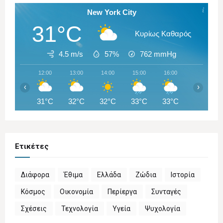
New York City
31°C
Κυρίως Καθαρός
4.5 m/s
57%
762
mmHg
12:00
13:00
14:00
15:00
16:00
17:00
‹
›
31°C
32°C
32°C
33°C
33°C
27°C
Ετικέτες
Διάφορα
Έθιμα
Ελλάδα
Ζώδια
Ιστορία
Κόσμος
Οικονομία
Περίεργα
Συνταγές
Σχέσεις
Τεχνολογία
Υγεία
Ψυχολογία